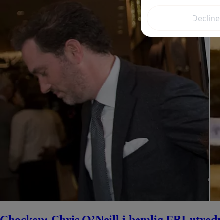
Chocken: Chris O’Neill i hemlig FBI-utred