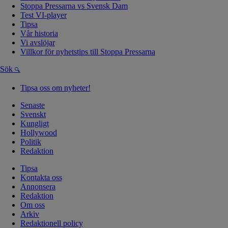
Stoppa Pressarna vs Svensk Dam
Test VI-player
Tipsa
Vår historia
Vi avslöjar
Villkor för nyhetstips till Stoppa Pressarna
Sök
Tipsa oss om nyheter!
Senaste
Svenskt
Kungligt
Hollywood
Politik
Redaktion
Tipsa
Kontakta oss
Annonsera
Redaktion
Om oss
Arkiv
Redaktionell policy