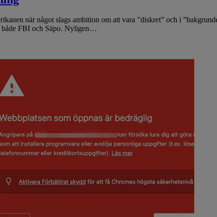
merikanen när något slags ambition om att vara ”diskret” och i ”bakgr
s av både FBI och Säpo. Nyligen…