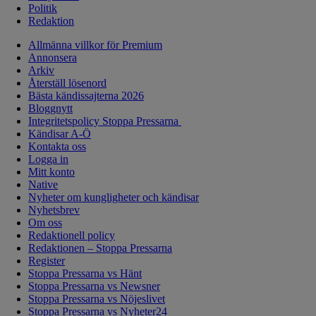
Politik
Redaktion
Allmänna villkor för Premium
Annonsera
Arkiv
Återställ lösenord
Bästa kändissajterna 2026
Bloggnytt
Integritetspolicy Stoppa Pressarna
Kändisar A-Ö
Kontakta oss
Logga in
Mitt konto
Native
Nyheter om kungligheter och kändisar
Nyhetsbrev
Om oss
Redaktionell policy
Redaktionen – Stoppa Pressarna
Register
Stoppa Pressarna vs Hänt
Stoppa Pressarna vs Newsner
Stoppa Pressarna vs Nöjeslivet
Stoppa Pressarna vs Nyheter24