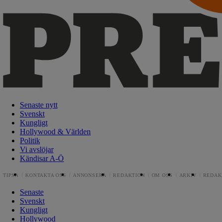
Senaste nytt
Svenskt
Kungligt
Hollywood & Världen
Politik
Vi avslöjar
Kändisar A-Ö
TIPSA
KONTAKTA OSS
ANNONSERA
REDAKTION
OM OSS
ARKIV
REDAK
Senaste
Svenskt
Kungligt
Hollywood