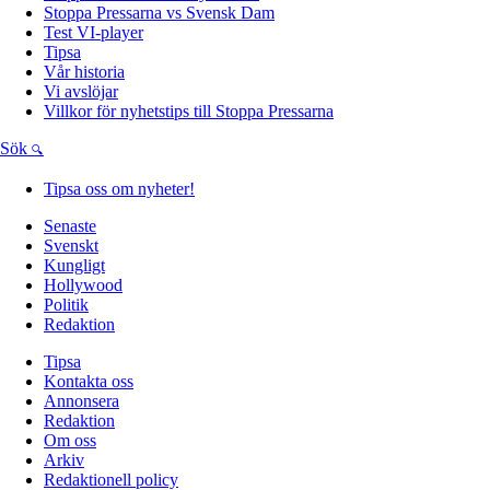
Stoppa Pressarna vs Svensk Dam
Test VI-player
Tipsa
Vår historia
Vi avslöjar
Villkor för nyhetstips till Stoppa Pressarna
Sök
Tipsa oss om nyheter!
Senaste
Svenskt
Kungligt
Hollywood
Politik
Redaktion
Tipsa
Kontakta oss
Annonsera
Redaktion
Om oss
Arkiv
Redaktionell policy