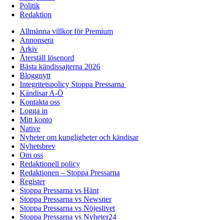
Politik
Redaktion
Allmänna villkor för Premium
Annonsera
Arkiv
Återställ lösenord
Bästa kändissajterna 2026
Bloggnytt
Integritetspolicy Stoppa Pressarna
Kändisar A-Ö
Kontakta oss
Logga in
Mitt konto
Native
Nyheter om kungligheter och kändisar
Nyhetsbrev
Om oss
Redaktionell policy
Redaktionen – Stoppa Pressarna
Register
Stoppa Pressarna vs Hänt
Stoppa Pressarna vs Newsner
Stoppa Pressarna vs Nöjeslivet
Stoppa Pressarna vs Nyheter24