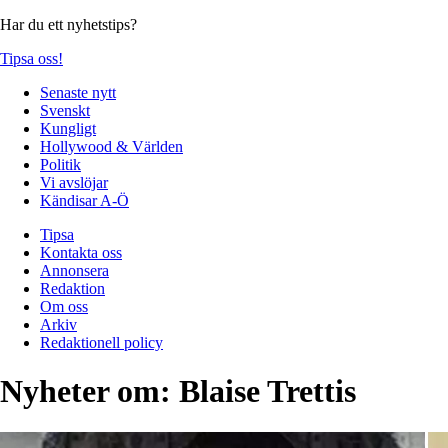
Har du ett nyhetstips?
Tipsa oss!
Senaste nytt
Svenskt
Kungligt
Hollywood & Världen
Politik
Vi avslöjar
Kändisar A-Ö
Tipsa
Kontakta oss
Annonsera
Redaktion
Om oss
Arkiv
Redaktionell policy
Nyheter om:
Blaise Trettis