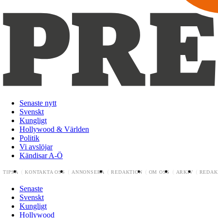
Senaste nytt
Svenskt
Kungligt
Hollywood & Världen
Politik
Vi avslöjar
Kändisar A-Ö
TIPSA
KONTAKTA OSS
ANNONSERA
REDAKTION
OM OSS
ARKIV
REDAK
Senaste
Svenskt
Kungligt
Hollywood