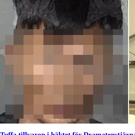
Tuffa tillvaron i häktet för Dramatenstjärn