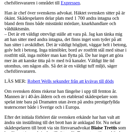
chefsförsvararen i området till
Expressen
.
Han är chef över svenskens advokat. Häktet svensken sitter på är
ökänt. Skådespelaren delar plats med 1 700 andra intagna och
bland dem finns både misstänkt mördare, knarkhandlare och
våldtäktsmän.
– Det är ett väldigt otrevligt ställe att vara på. Jag kan tänka mig
att han sitter med andra intagna, det finns inget som tyder på att
han sitter i avskildhet. Det är väldigt högljutt, väggar helt i betong,
golv helt i betong. Inga trämöbler, bord av rostfritt stål med sitsar i
rostfritt stål, inga möbler man kan flytta på. De har inget att göra
mer än att kanske titta på tv med två kanaler. Väldigt lite tid
utomhus, om någon alls. Så det är en väldigt tuff miljö, säger
chefsförsvararen.
LÄS MER:
Robert Wells sekunder från att kvävas till döds
Om svensken döms riskerar han fängelse i upp till femton år.
Mannen är i 40-års åldern och en etablerad skådespelare som
spelat inte bara på Dramaten utan även på andra prestigefyllda
teaterscener både i Sverige och i Europa.
Efter det initiala förhöret där svensken erkände har han valt att
ändra sin inställning till det brott han är anklagad för. Nu nekar
skådespelaren till brott via sin försvarsadvokat
Blaise
Trettis
som