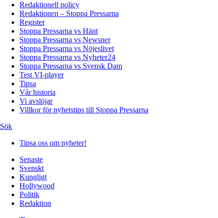
Redaktionell policy
Redaktionen – Stoppa Pressarna
Register
Stoppa Pressarna vs Hänt
Stoppa Pressarna vs Newsner
Stoppa Pressarna vs Nöjeslivet
Stoppa Pressarna vs Nyheter24
Stoppa Pressarna vs Svensk Dam
Test VI-player
Tipsa
Vår historia
Vi avslöjar
Villkor för nyhetstips till Stoppa Pressarna
Sök
Tipsa oss om nyheter!
Senaste
Svenskt
Kungligt
Hollywood
Politik
Redaktion