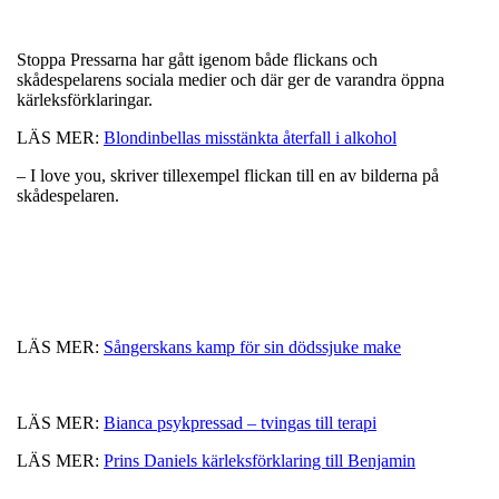
Stoppa Pressarna har gått igenom både flickans och
skådespelarens sociala medier och där ger de varandra öppna
kärleksförklaringar.
LÄS MER:
Blondinbellas misstänkta återfall i alkohol
– I love you, skriver tillexempel flickan till en av bilderna på
skådespelaren.
LÄS MER:
Sångerskans kamp för sin dödssjuke make
LÄS MER:
Bianca psykpressad – tvingas till terapi
LÄS MER:
Prins Daniels kärleksförklaring till Benjamin