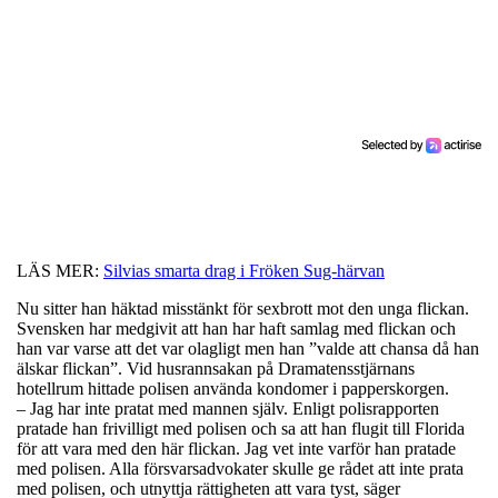
LÄS MER:
Silvias smarta drag i Fröken Sug-härvan
Nu sitter han häktad misstänkt för sexbrott mot den unga flickan.
Svensken har medgivit att han har haft samlag med flickan och
han var varse att det var olagligt men han ”valde att chansa då han
älskar flickan”. Vid husrannsakan på Dramatensstjärnans
hotellrum hittade polisen använda kondomer i papperskorgen.
– Jag har inte pratat med mannen själv. Enligt polisrapporten
pratade han frivilligt med polisen och sa att han flugit till Florida
för att vara med den här flickan. Jag vet inte varför han pratade
med polisen. Alla försvarsadvokater skulle ge rådet att inte prata
med polisen, och utnyttja rättigheten att vara tyst, säger