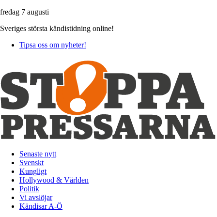
fredag 7 augusti
Sveriges största kändistidning online!
Tipsa oss om nyheter!
Senaste nytt
Svenskt
Kungligt
Hollywood & Världen
Politik
Vi avslöjar
Kändisar A-Ö