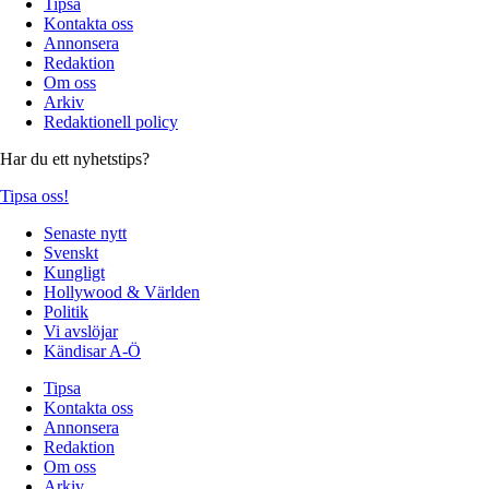
Tipsa
Kontakta oss
Annonsera
Redaktion
Om oss
Arkiv
Redaktionell policy
Har du ett nyhetstips?
Tipsa oss!
Senaste nytt
Svenskt
Kungligt
Hollywood & Världen
Politik
Vi avslöjar
Kändisar A-Ö
Tipsa
Kontakta oss
Annonsera
Redaktion
Om oss
Arkiv