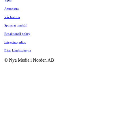
Tipsa
Annonsera
Vår historia
Sponsrat innehåll
Redaktionell policy
Integritetspolicy
Bästa kändissajterna
© Nya Media i Norden AB