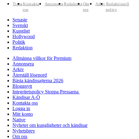
Tipsa
Kontakta
Annonsera
Redaktion
Om
Arkiv
Redaktionell
oss
oss
policy
Senaste
Svenskt
Kungligt
Hollywood
Politik
Redaktion
Allmänna villkor för Premium
Annonsera
Arkiv
Återställ lösenord
Bästa kändissajterna 2026
Bloggnytt
Integritetspolicy Stoppa Pressarna
Kändisar A-Ö
Kontakta oss
Logga in
Mitt konto
Native
Nyheter om kungligheter och kändisar
Nyhetsbrev
Om oss