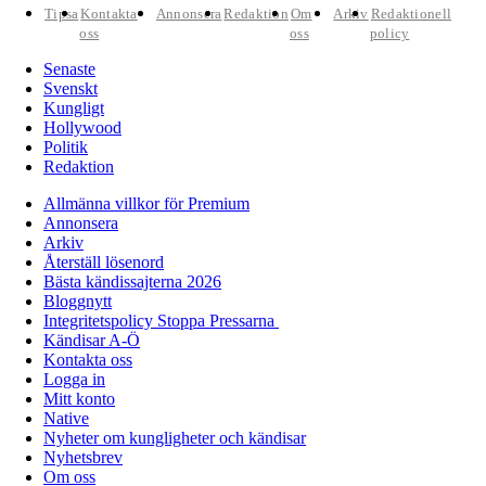
Tipsa
Kontakta
Annonsera
Redaktion
Om
Arkiv
Redaktionell
oss
oss
policy
Senaste
Svenskt
Kungligt
Hollywood
Politik
Redaktion
Allmänna villkor för Premium
Annonsera
Arkiv
Återställ lösenord
Bästa kändissajterna 2026
Bloggnytt
Integritetspolicy Stoppa Pressarna
Kändisar A-Ö
Kontakta oss
Logga in
Mitt konto
Native
Nyheter om kungligheter och kändisar
Nyhetsbrev
Om oss