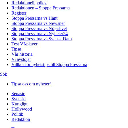
Redaktionell policy
Redaktionen – Stoppa Pressarna
Register
Stoppa Pressarna vs Hänt
Stoppa Pressarna vs Newsner
Stoppa Pressarna vs Nöjeslivet
Stoppa Pressarna vs Nyheter24
Stoppa Pressarna vs Svensk Dam
Test VI-player
Tipsa
Vår historia
Vi avslöjar
Villkor för nyhetstips till Stoppa Pressarna
Sök
Tipsa oss om nyheter!
Senaste
Svenskt
Kungligt
Hollywood
Politik
Redaktion