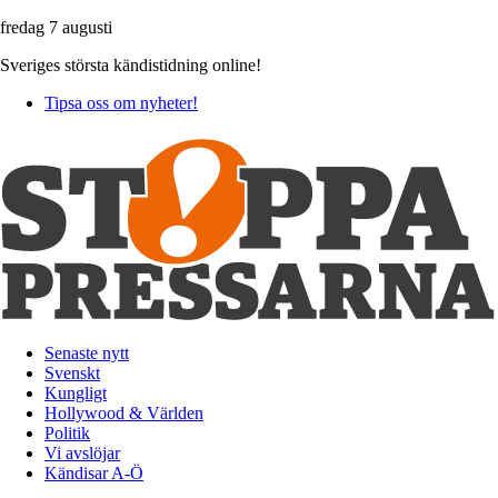
fredag 7 augusti
Sveriges största kändistidning online!
Tipsa oss om nyheter!
Senaste nytt
Svenskt
Kungligt
Hollywood & Världen
Politik
Vi avslöjar
Kändisar A-Ö