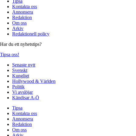
Tipsa
Kontakta oss
Annonsera
Redaktion
Om oss
Arkiv
Redaktionell policy
Har du ett nyhetstips?
Tipsa oss!
Senaste nytt
Svenskt
Kungligt
Hollywood & Världen
Politik
Vi avslöjar
Kändisar A-Ö
Tipsa
Kontakta oss
Annonsera
Redaktion
Om oss
Arkiv