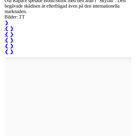
Ola Rapace spelade Bond-skurk med den äran i "Skyfall". Den
begåvade skådisen är efterfrågad även på den internationella
marknaden.
Bilder: TT
❯
❮
❯
❮
❯
❮
❯
❮
❯
❮
❯