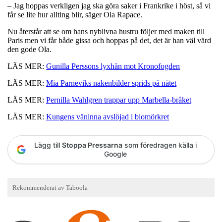
– Jag hoppas verkligen jag ska göra saker i Frankrike i höst, så vi
får se lite hur allting blir, säger Ola Rapace.
Nu återstår att se om hans nyblivna hustru följer med maken till
Paris men vi får både gissa och hoppas på det, det är han väl värd
den gode Ola.
LÄS MER:
Gunilla Perssons lyxhån mot Kronofogden
LÄS MER:
Mia Parneviks nakenbilder sprids på nätet
LÄS MER:
Pernilla Wahlgren trappar upp Marbella-bråket
LÄS MER:
Kungens väninna avslöjad i biomörkret
Lägg till
Stoppa Pressarna
som föredragen källa i
Google