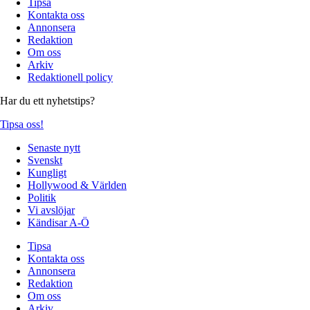
Tipsa
Kontakta oss
Annonsera
Redaktion
Om oss
Arkiv
Redaktionell policy
Har du ett nyhetstips?
Tipsa oss!
Senaste nytt
Svenskt
Kungligt
Hollywood & Världen
Politik
Vi avslöjar
Kändisar A-Ö
Tipsa
Kontakta oss
Annonsera
Redaktion
Om oss
Arkiv