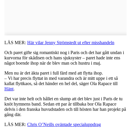
LÄS MER:
Här vilar Jenny Strömstedt ut efter misshandeln
Och paret gifte sig romantiskt nog i Paris och det har gått undan i
kurvorna för skådisen och hans sjuksyster – paret hade inte ens
något boende ihop när de blev man och hustru i maj.
Men nu är det äkta paret i full färd med att flytta ihop.
– Vi har precis flyttat in med varandra och är mitt uppe i ett så
kallat flyttkaos, så det händer en hel del, säger Ola Rapace till
Hänt
.
Det var inte helt och hållet en slump att det blev just i Paris de tu
knöt hymnens band. Sedan ett par år tillbaka bor Ola Rapace
delvis i den franska huvudstaden och till hösten har han projekt på
gång där.
LÄS MER:
Chris O’Neills oväntade specialuppdrag