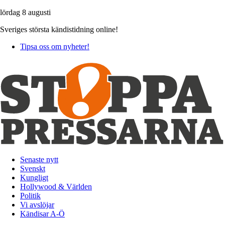
lördag 8 augusti
Sveriges största kändistidning online!
Tipsa oss om nyheter!
Senaste nytt
Svenskt
Kungligt
Hollywood & Världen
Politik
Vi avslöjar
Kändisar A-Ö