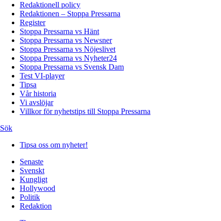
Redaktionell policy
Redaktionen – Stoppa Pressarna
Register
Stoppa Pressarna vs Hänt
Stoppa Pressarna vs Newsner
Stoppa Pressarna vs Nöjeslivet
Stoppa Pressarna vs Nyheter24
Stoppa Pressarna vs Svensk Dam
Test VI-player
Tipsa
Vår historia
Vi avslöjar
Villkor för nyhetstips till Stoppa Pressarna
Sök
Tipsa oss om nyheter!
Senaste
Svenskt
Kungligt
Hollywood
Politik
Redaktion