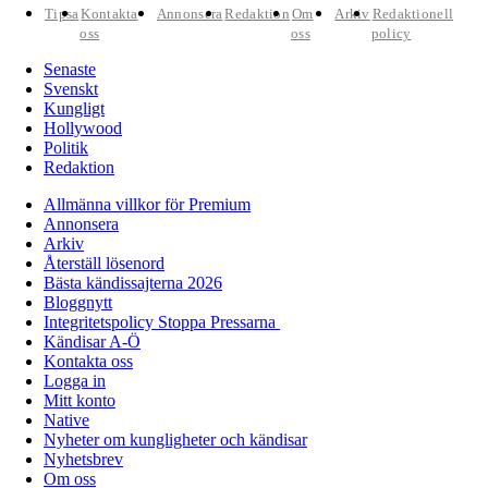
Tipsa
Kontakta
Annonsera
Redaktion
Om
Arkiv
Redaktionell
oss
oss
policy
Senaste
Svenskt
Kungligt
Hollywood
Politik
Redaktion
Allmänna villkor för Premium
Annonsera
Arkiv
Återställ lösenord
Bästa kändissajterna 2026
Bloggnytt
Integritetspolicy Stoppa Pressarna
Kändisar A-Ö
Kontakta oss
Logga in
Mitt konto
Native
Nyheter om kungligheter och kändisar
Nyhetsbrev
Om oss