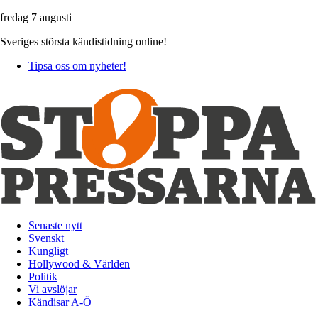
fredag 7 augusti
Sveriges största kändistidning online!
Tipsa oss om nyheter!
Senaste nytt
Svenskt
Kungligt
Hollywood & Världen
Politik
Vi avslöjar
Kändisar A-Ö