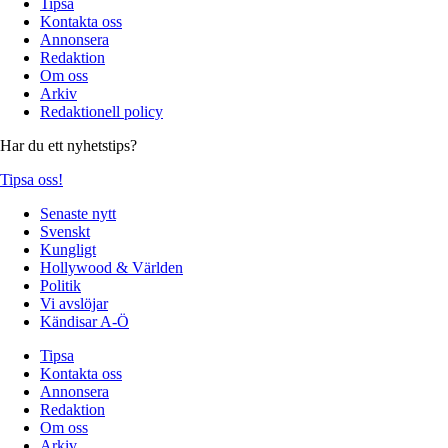
Tipsa
Kontakta oss
Annonsera
Redaktion
Om oss
Arkiv
Redaktionell policy
Har du ett nyhetstips?
Tipsa oss!
Senaste nytt
Svenskt
Kungligt
Hollywood & Världen
Politik
Vi avslöjar
Kändisar A-Ö
Tipsa
Kontakta oss
Annonsera
Redaktion
Om oss
Arkiv