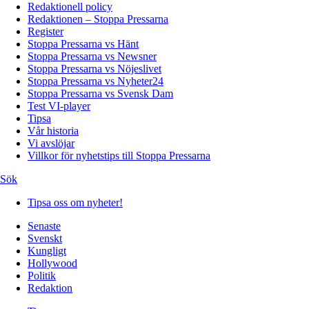
Redaktionell policy
Redaktionen – Stoppa Pressarna
Register
Stoppa Pressarna vs Hänt
Stoppa Pressarna vs Newsner
Stoppa Pressarna vs Nöjeslivet
Stoppa Pressarna vs Nyheter24
Stoppa Pressarna vs Svensk Dam
Test VI-player
Tipsa
Vår historia
Vi avslöjar
Villkor för nyhetstips till Stoppa Pressarna
Sök
Tipsa oss om nyheter!
Senaste
Svenskt
Kungligt
Hollywood
Politik
Redaktion