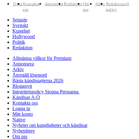
Tipsa
Kontakta
Annonsera
Redaktion
Om
Arkiv
Redaktionell
oss
oss
policy
Senaste
Svenskt
Kungligt
Hollywood
Politik
Redaktion
Allmänna villkor för Premium
Annonsera
Arkiv
Återställ lösenord
Bästa kändissajterna 2026
Bloggnytt
Integritetspolicy Stoppa Pressarna
Kändisar A-Ö
Kontakta oss
Logga in
Mitt konto
Native
Nyheter om kungligheter och kändisar
Nyhetsbrev
Om oss