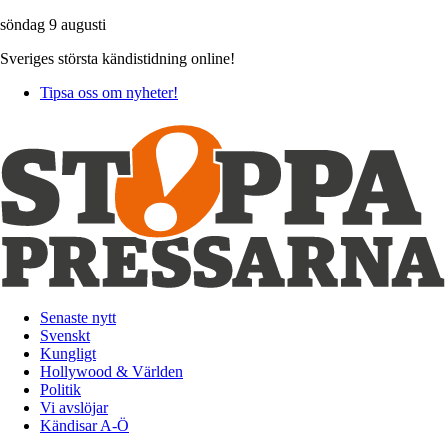
söndag 9 augusti
Sveriges största kändistidning online!
Tipsa oss om nyheter!
Senaste nytt
Svenskt
Kungligt
Hollywood & Världen
Politik
Vi avslöjar
Kändisar A-Ö