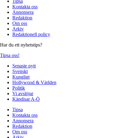
Tipsa
Kontakta oss
Annonsera
Redaktion
Om oss
Arkiv
Redaktionell policy
Har du ett nyhetstips?
Tipsa oss!
Senaste nytt
Svenskt
Kungligt
Hollywood & Världen
Politik
Vi avslöjar
Kändisar A-Ö
Tipsa
Kontakta oss
Annonsera
Redaktion
Om oss
Arkiv