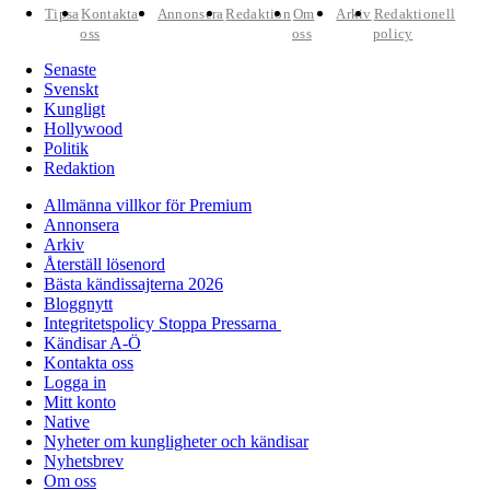
Tipsa
Kontakta
Annonsera
Redaktion
Om
Arkiv
Redaktionell
oss
oss
policy
Senaste
Svenskt
Kungligt
Hollywood
Politik
Redaktion
Allmänna villkor för Premium
Annonsera
Arkiv
Återställ lösenord
Bästa kändissajterna 2026
Bloggnytt
Integritetspolicy Stoppa Pressarna
Kändisar A-Ö
Kontakta oss
Logga in
Mitt konto
Native
Nyheter om kungligheter och kändisar
Nyhetsbrev
Om oss