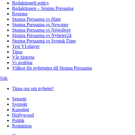
Redaktionell policy
Redaktionen – Stoppa Pressarna
Register
Stoppa Pressarna vs Hänt
Stoppa Pressarna vs Newsner
Stoppa Pressarna vs Nöjeslivet
Stoppa Pressarna vs Nyheter24
Stoppa Pressarna vs Svensk Dam
Test VI-player
Tipsa
Vår historia
Vi avslöjar
Villkor för nyhetstips till Stoppa Pressarna
Sök
Tipsa oss om nyheter!
Senaste
Svenskt
Kungligt
Hollywood
Politik
Redaktion