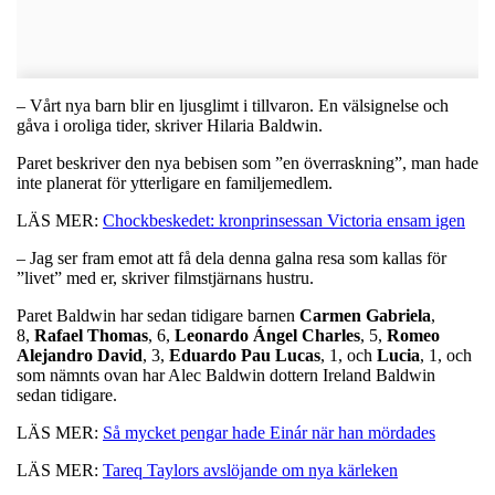
– Vårt nya barn blir en ljusglimt i tillvaron. En välsignelse och
gåva i oroliga tider, skriver Hilaria Baldwin.
Paret beskriver den nya bebisen som ”en överraskning”, man hade
inte planerat för ytterligare en familjemedlem.
LÄS MER:
Chockbeskedet: kronprinsessan Victoria ensam igen
– Jag ser fram emot att få dela denna galna resa som kallas för
”livet” med er, skriver filmstjärnans hustru.
Paret Baldwin har sedan tidigare barnen
Carmen
Gabriela
,
8,
Rafael
Thomas
, 6,
Leonardo
Ángel
Charles
, 5,
Romeo
Alejandro
David
, 3,
Eduardo
Pau
Lucas
, 1, och
Lucia
, 1, och
som nämnts ovan har Alec Baldwin dottern Ireland Baldwin
sedan tidigare.
LÄS MER:
Så mycket pengar hade Einár när han mördades
LÄS MER:
Tareq Taylors avslöjande om nya kärleken