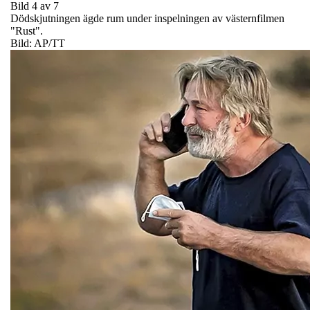
Bild 4 av 7
Dödskjutningen ägde rum under inspelningen av västernfilmen
"Rust".
Bild: AP/TT