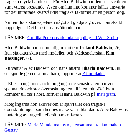
tragiska olyckshändelsen. För Alec Baldwin har den senaste tiden
varit ytterst pressande. Även om han inte kommer hållas ansvarig
för det inträffade kvarstår det tragiska faktumet att en person dog.
Nu har dock skådespelaren något att glädja sig över. Han ska bli
pappa igen. Det blir stjärnans åttonde barn
LÄS MER:
Gunilla Perssons okända koppling till Will Smith
Alec Baldwin har sedan tidigare dottern
Ireland
Baldwin
, 26,
från sitt äktenskap med modellen och skådespelerskan
Kim
Bassinger
, 68.
Nu väntar Alec Baldwin och hans hustru
Hilaria
Baldwin
, 38,
sitt sjunde gemensamma barn, rapporterar
Aftonbladet
.
– Efter många med- och motgångar de senaste åren har vi en
spännande och stor överraskning: en till liten mini-Baldwin
kommer till oss i höst, skriver Hilaria Baldwin på
Instagram
.
Motgångarna hon skriver om är självfallet den tragiska
dödsskjutningen som hennes make var inblandad i. Alec Baldwins
hantering av tragedin efteråt har kritiserats.
LÄS MER:
Marie Mandelmanns nya ensamma liv utan maken
Gustav