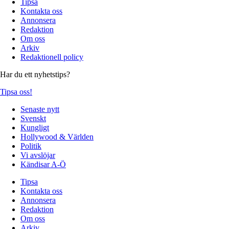
Tipsa
Kontakta oss
Annonsera
Redaktion
Om oss
Arkiv
Redaktionell policy
Har du ett nyhetstips?
Tipsa oss!
Senaste nytt
Svenskt
Kungligt
Hollywood & Världen
Politik
Vi avslöjar
Kändisar A-Ö
Tipsa
Kontakta oss
Annonsera
Redaktion
Om oss
Arkiv