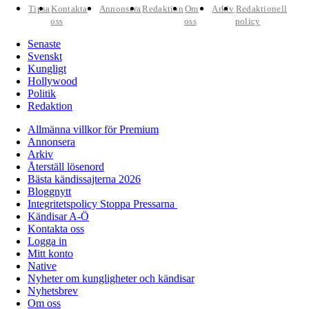
Tipsa
Kontakta
Annonsera
Redaktion
Om
Arkiv
Redaktionell
oss
oss
policy
Senaste
Svenskt
Kungligt
Hollywood
Politik
Redaktion
Allmänna villkor för Premium
Annonsera
Arkiv
Återställ lösenord
Bästa kändissajterna 2026
Bloggnytt
Integritetspolicy Stoppa Pressarna
Kändisar A-Ö
Kontakta oss
Logga in
Mitt konto
Native
Nyheter om kungligheter och kändisar
Nyhetsbrev
Om oss