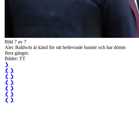
Bild 7 av 7
Alec Baldwin är känd för sitt hetlevrade humör och har dömts
flera gånger.
Bilder: TT
❯
❮
❯
❮
❯
❮
❯
❮
❯
❮
❯
❮
❯