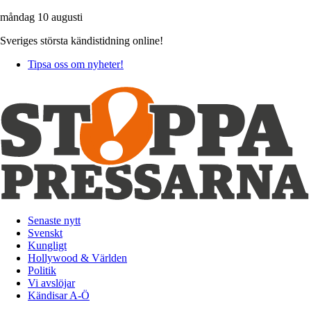
måndag 10 augusti
Sveriges största kändistidning online!
Tipsa oss om nyheter!
Senaste nytt
Svenskt
Kungligt
Hollywood & Världen
Politik
Vi avslöjar
Kändisar A-Ö