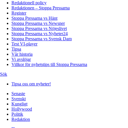
Redaktionell policy
Redaktionen – Stoppa Pressarna
Register
Stoppa Pressarna vs Hänt
Stoppa Pressarna vs Newsner
Stoppa Pressarna vs Nöjeslivet
Stoppa Pressarna vs Nyheter24
Stoppa Pressarna vs Svensk Dam
Test VI-player
Tipsa
Vår historia
Vi avslöjar
Villkor för nyhetstips till Stoppa Pressarna
Sök
Tipsa oss om nyheter!
Senaste
Svenskt
Kungligt
Hollywood
Politik
Redaktion