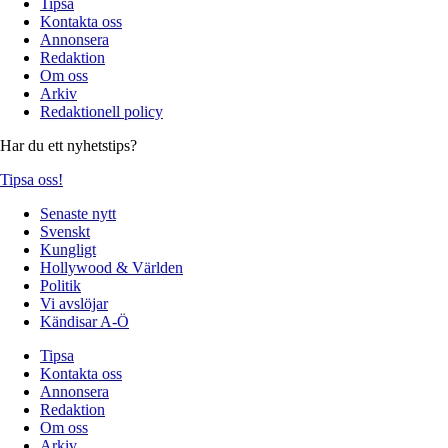
Tipsa
Kontakta oss
Annonsera
Redaktion
Om oss
Arkiv
Redaktionell policy
Har du ett nyhetstips?
Tipsa oss!
Senaste nytt
Svenskt
Kungligt
Hollywood & Världen
Politik
Vi avslöjar
Kändisar A-Ö
Tipsa
Kontakta oss
Annonsera
Redaktion
Om oss
Arkiv