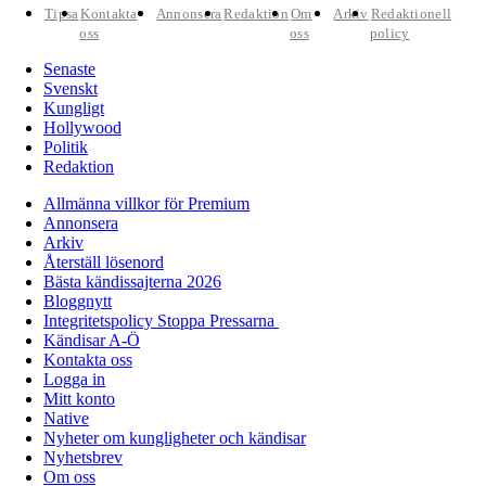
Tipsa
Kontakta
Annonsera
Redaktion
Om
Arkiv
Redaktionell
oss
oss
policy
Senaste
Svenskt
Kungligt
Hollywood
Politik
Redaktion
Allmänna villkor för Premium
Annonsera
Arkiv
Återställ lösenord
Bästa kändissajterna 2026
Bloggnytt
Integritetspolicy Stoppa Pressarna
Kändisar A-Ö
Kontakta oss
Logga in
Mitt konto
Native
Nyheter om kungligheter och kändisar
Nyhetsbrev
Om oss