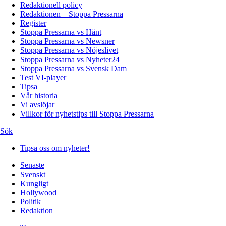
Redaktionell policy
Redaktionen – Stoppa Pressarna
Register
Stoppa Pressarna vs Hänt
Stoppa Pressarna vs Newsner
Stoppa Pressarna vs Nöjeslivet
Stoppa Pressarna vs Nyheter24
Stoppa Pressarna vs Svensk Dam
Test VI-player
Tipsa
Vår historia
Vi avslöjar
Villkor för nyhetstips till Stoppa Pressarna
Sök
Tipsa oss om nyheter!
Senaste
Svenskt
Kungligt
Hollywood
Politik
Redaktion