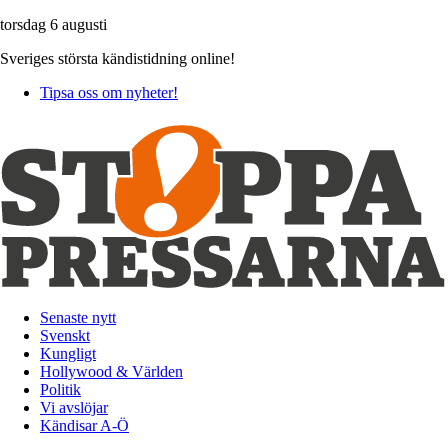
torsdag 6 augusti
Sveriges största kändistidning online!
Tipsa oss om nyheter!
Senaste nytt
Svenskt
Kungligt
Hollywood & Världen
Politik
Vi avslöjar
Kändisar A-Ö