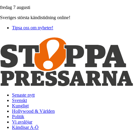
fredag 7 augusti
Sveriges största kändistidning online!
Tipsa oss om nyheter!
Senaste nytt
Svenskt
Kungligt
Hollywood & Världen
Politik
Vi avslöjar
Kändisar A-Ö