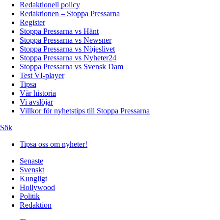
Redaktionell policy
Redaktionen – Stoppa Pressarna
Register
Stoppa Pressarna vs Hänt
Stoppa Pressarna vs Newsner
Stoppa Pressarna vs Nöjeslivet
Stoppa Pressarna vs Nyheter24
Stoppa Pressarna vs Svensk Dam
Test VI-player
Tipsa
Vår historia
Vi avslöjar
Villkor för nyhetstips till Stoppa Pressarna
Sök
Tipsa oss om nyheter!
Senaste
Svenskt
Kungligt
Hollywood
Politik
Redaktion