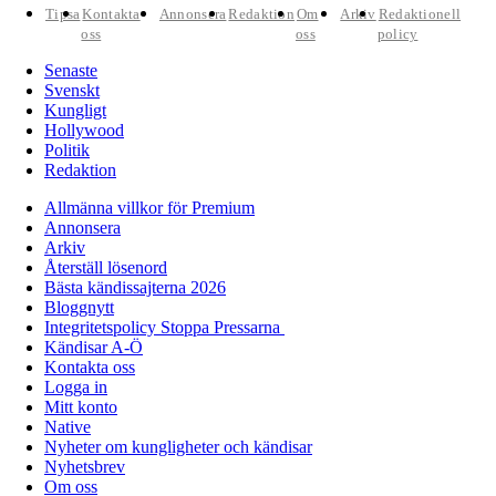
Tipsa
Kontakta
Annonsera
Redaktion
Om
Arkiv
Redaktionell
oss
oss
policy
Senaste
Svenskt
Kungligt
Hollywood
Politik
Redaktion
Allmänna villkor för Premium
Annonsera
Arkiv
Återställ lösenord
Bästa kändissajterna 2026
Bloggnytt
Integritetspolicy Stoppa Pressarna
Kändisar A-Ö
Kontakta oss
Logga in
Mitt konto
Native
Nyheter om kungligheter och kändisar
Nyhetsbrev
Om oss