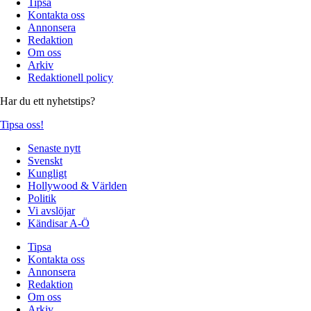
Tipsa
Kontakta oss
Annonsera
Redaktion
Om oss
Arkiv
Redaktionell policy
Har du ett nyhetstips?
Tipsa oss!
Senaste nytt
Svenskt
Kungligt
Hollywood & Världen
Politik
Vi avslöjar
Kändisar A-Ö
Tipsa
Kontakta oss
Annonsera
Redaktion
Om oss
Arkiv