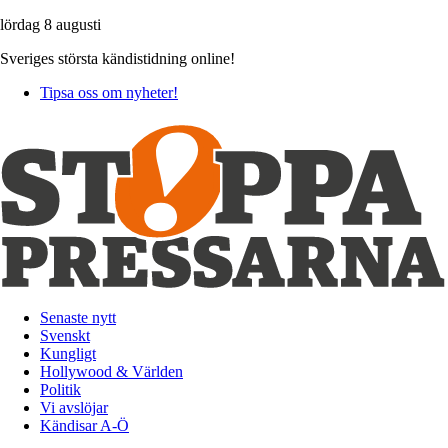
lördag 8 augusti
Sveriges största kändistidning online!
Tipsa oss om nyheter!
Senaste nytt
Svenskt
Kungligt
Hollywood & Världen
Politik
Vi avslöjar
Kändisar A-Ö