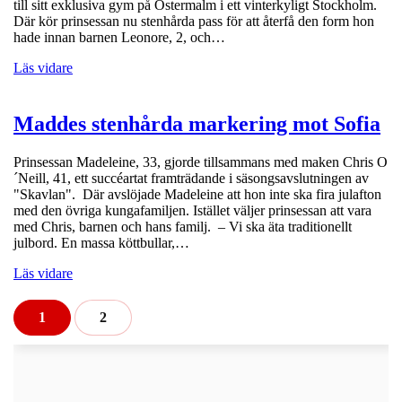
till sitt exklusiva gym på Östermalm i ett vinterkyligt Stockholm.
Där kör prinsessan nu stenhårda pass för att återfå den form hon
hade innan barnen Leonore, 2, och…
Läs vidare
Maddes stenhårda markering mot Sofia
Prinsessan Madeleine, 33, gjorde tillsammans med maken Chris O
´Neill, 41, ett succéartat framträdande i säsongsavslutningen av
"Skavlan". Där avslöjade Madeleine att hon inte ska fira julafton
med den övriga kungafamiljen. Istället väljer prinsessan att vara
med Chris, barnen och hans familj. – Vi ska äta traditionellt
julbord. En massa köttbullar,…
Läs vidare
1
2