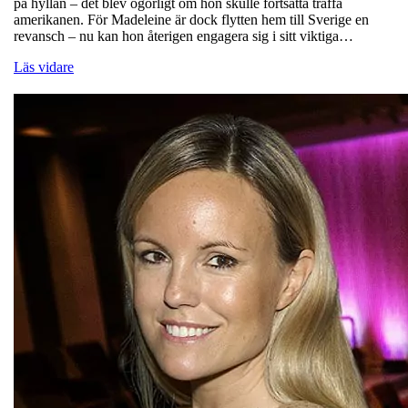
på hyllan – det blev ogörligt om hon skulle fortsätta träffa
amerikanen. För Madeleine är dock flytten hem till Sverige en
revansch – nu kan hon återigen engagera sig i sitt viktiga…
Läs vidare