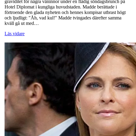
graviditet för några väninnor under en flådig söndagsbrunch på
Hotel Diplomat i kungliga huvudstaden. Madde berättade i
förtroende den glada nyheten och hennes kompisar utbrast högt
och ljudligt: "Åh, vad kul!" Madde tvingades därefter samma
kväll gå ut med…
Läs vidare