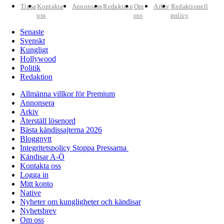
Tipsa
Kontakta
Annonsera
Redaktion
Om
Arkiv
Redaktionell
oss
oss
policy
Senaste
Svenskt
Kungligt
Hollywood
Politik
Redaktion
Allmänna villkor för Premium
Annonsera
Arkiv
Återställ lösenord
Bästa kändissajterna 2026
Bloggnytt
Integritetspolicy Stoppa Pressarna
Kändisar A-Ö
Kontakta oss
Logga in
Mitt konto
Native
Nyheter om kungligheter och kändisar
Nyhetsbrev
Om oss