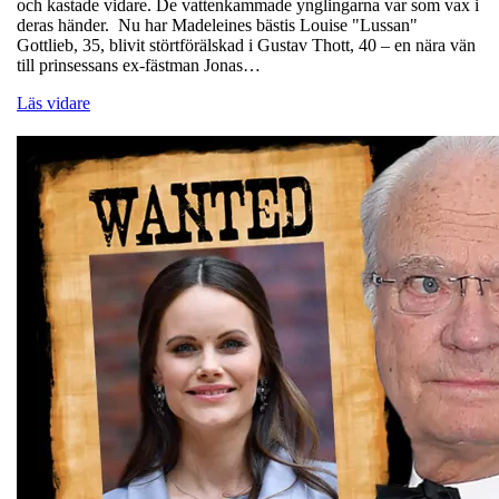
och kastade vidare. De vattenkammade ynglingarna var som vax i
deras händer. Nu har Madeleines bästis Louise "Lussan"
Gottlieb, 35, blivit störtförälskad i Gustav Thott, 40 – en nära vän
till prinsessans ex-fästman Jonas…
Läs vidare