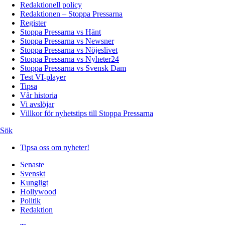
Redaktionell policy
Redaktionen – Stoppa Pressarna
Register
Stoppa Pressarna vs Hänt
Stoppa Pressarna vs Newsner
Stoppa Pressarna vs Nöjeslivet
Stoppa Pressarna vs Nyheter24
Stoppa Pressarna vs Svensk Dam
Test VI-player
Tipsa
Vår historia
Vi avslöjar
Villkor för nyhetstips till Stoppa Pressarna
Sök
Tipsa oss om nyheter!
Senaste
Svenskt
Kungligt
Hollywood
Politik
Redaktion