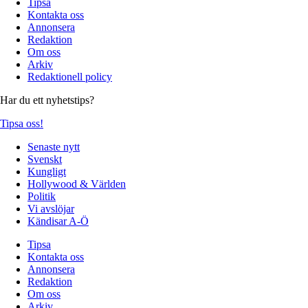
Tipsa
Kontakta oss
Annonsera
Redaktion
Om oss
Arkiv
Redaktionell policy
Har du ett nyhetstips?
Tipsa oss!
Senaste nytt
Svenskt
Kungligt
Hollywood & Världen
Politik
Vi avslöjar
Kändisar A-Ö
Tipsa
Kontakta oss
Annonsera
Redaktion
Om oss
Arkiv