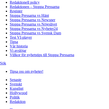
Redaktionell policy
Redaktionen – Stoppa Pressarna
Register
Stoppa Pressarna vs Hänt
Stoppa Pressarna vs Newsner
Stoppa Pressarna vs Nöjeslivet
Stoppa Pressarna vs Nyheter24
Stoppa Pressarna vs Svensk Dam
Test VI-player
Tipsa
Vår historia
Vi avslöjar
Villkor för nyhetstips till Stoppa Pressarna
Sök
Tipsa oss om nyheter!
Senaste
Svenskt
Kungligt
Hollywood
Politik
Redaktion