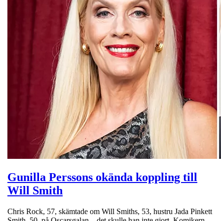
Gunilla Perssons okända koppling till
Will Smith
Chris Rock, 57, skämtade om Will Smiths, 53, hustru Jada Pinkett
Smith, 50, på Oscarsgalan – det skulle han inte gjort. Komikern