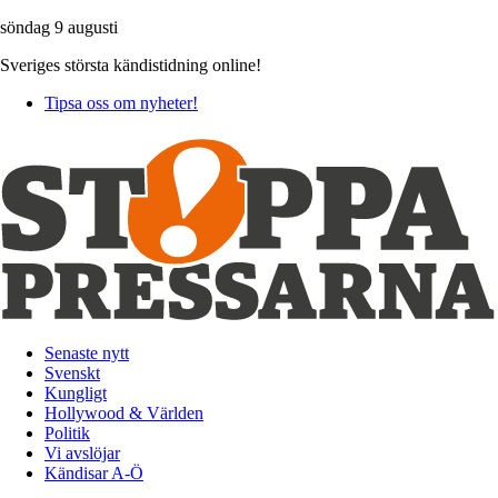
söndag 9 augusti
Sveriges största kändistidning online!
Tipsa oss om nyheter!
Senaste nytt
Svenskt
Kungligt
Hollywood & Världen
Politik
Vi avslöjar
Kändisar A-Ö