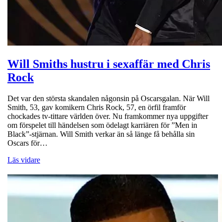
Will Smiths hustru i sexaffär med Chris
Rock
Det var den största skandalen någonsin på Oscarsgalan. När Will
Smith, 53, gav komikern Chris Rock, 57, en örfil framför
chockades tv-tittare världen över. Nu framkommer nya uppgifter
om förspelet till händelsen som ödelagt karriären för ”Men in
Black”-stjärnan. Will Smith verkar än så länge få behålla sin
Oscars för…
Läs vidare