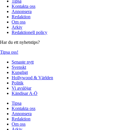
Tipsa
Kontakta oss
Annonsera
Redaktion
Om oss
Arkiv
Redaktionell policy
Har du ett nyhetstips?
Tipsa oss!
Senaste nytt
Svenskt
Kungligt
Hollywood & Världen
Politik
Vi avslöjar
Kändisar A-Ö
Tipsa
Kontakta oss
Annonsera
Redaktion
Om oss
Arkiv