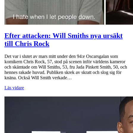
Efter attacken: Will Smiths nya ursäkt
till Chris Rock
Det var i slutet av mars mitt under den 94:e Oscarsgalan som
komikern Chris Rock, 57, stod på scenen inför världens kameror
och skämtade om Will Smiths, 53, fru Jada Pinkett Smith, 50, och
hennes rakade huvud. Publiken skrek av skratt och slog sig för
knäna. Också Will Smith verkade…
Läs vidare