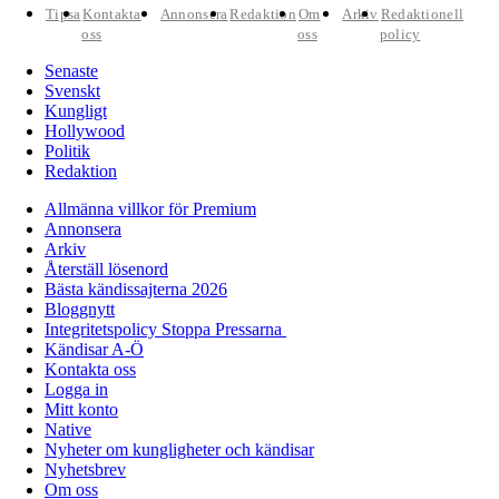
Tipsa
Kontakta
Annonsera
Redaktion
Om
Arkiv
Redaktionell
oss
oss
policy
Senaste
Svenskt
Kungligt
Hollywood
Politik
Redaktion
Allmänna villkor för Premium
Annonsera
Arkiv
Återställ lösenord
Bästa kändissajterna 2026
Bloggnytt
Integritetspolicy Stoppa Pressarna
Kändisar A-Ö
Kontakta oss
Logga in
Mitt konto
Native
Nyheter om kungligheter och kändisar
Nyhetsbrev
Om oss