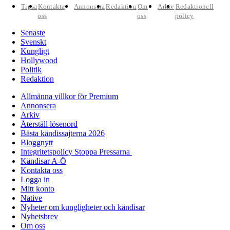
Tipsa
Kontakta
Annonsera
Redaktion
Om
Arkiv
Redaktionell
oss
oss
policy
Senaste
Svenskt
Kungligt
Hollywood
Politik
Redaktion
Allmänna villkor för Premium
Annonsera
Arkiv
Återställ lösenord
Bästa kändissajterna 2026
Bloggnytt
Integritetspolicy Stoppa Pressarna
Kändisar A-Ö
Kontakta oss
Logga in
Mitt konto
Native
Nyheter om kungligheter och kändisar
Nyhetsbrev
Om oss