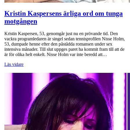
Kristin Kaspersens ärliga ord om tunga
motgången
Kristin Kaspersen, 53, genomgår just nu en prövande tid. Den
vackra programledaren är singel sedan tennisprofilen Nisse Holm,
53, dumpade henne efter den påstådda romansen under sex
intensiva månader. Till slut uppges paret ha kommit fram till att de
är för olika helt enkelt. Nisse Holm var inte beredd att…
Läs vidare