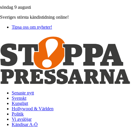
söndag 9 augusti
Sveriges största kändistidning online!
Tipsa oss om nyheter!
Senaste nytt
Svenskt
Kungligt
Hollywood & Världen
Politik
Vi avslöjar
Kändisar A-Ö