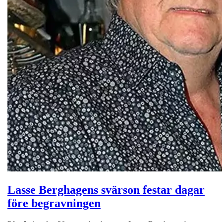
Lasse Berghagens svärson festar dagar
före begravningen