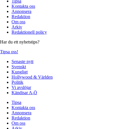
Tipsa
Kontakta oss
Annonsera
Redaktion
Om oss
Arkiv
Redaktionell policy
Har du ett nyhetstips?
Tipsa oss!
Senaste nytt
Svenskt
Kungligt
Hollywood & Världen
Politik
Vi avslöjar
Kändisar A-Ö
Tipsa
Kontakta oss
Annonsera
Redaktion
Om oss
Arkiv