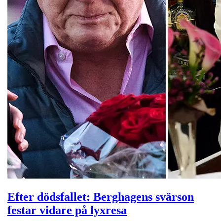
Efter dödsfallet: Berghagens svärson
festar vidare på lyxresa