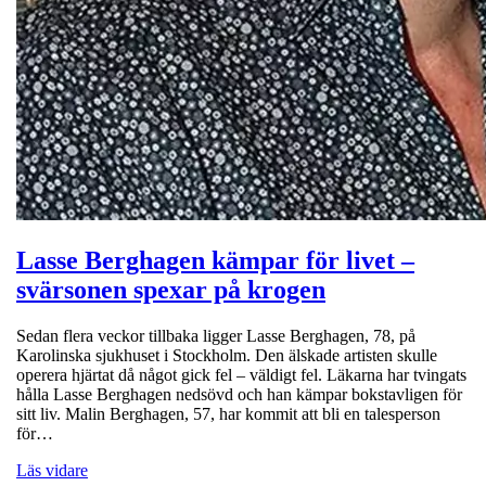
Lasse Berghagen kämpar för livet –
svärsonen spexar på krogen
Sedan flera veckor tillbaka ligger Lasse Berghagen, 78, på
Karolinska sjukhuset i Stockholm. Den älskade artisten skulle
operera hjärtat då något gick fel – väldigt fel. Läkarna har tvingats
hålla Lasse Berghagen nedsövd och han kämpar bokstavligen för
sitt liv. Malin Berghagen, 57, har kommit att bli en talesperson
för…
Läs vidare