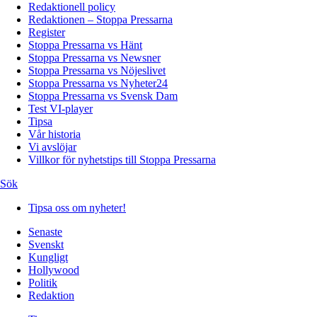
Redaktionell policy
Redaktionen – Stoppa Pressarna
Register
Stoppa Pressarna vs Hänt
Stoppa Pressarna vs Newsner
Stoppa Pressarna vs Nöjeslivet
Stoppa Pressarna vs Nyheter24
Stoppa Pressarna vs Svensk Dam
Test VI-player
Tipsa
Vår historia
Vi avslöjar
Villkor för nyhetstips till Stoppa Pressarna
Sök
Tipsa oss om nyheter!
Senaste
Svenskt
Kungligt
Hollywood
Politik
Redaktion