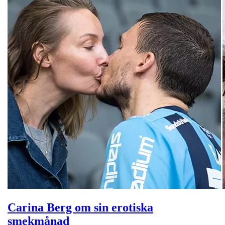
Carina Berg om sin erotiska
smekmånad