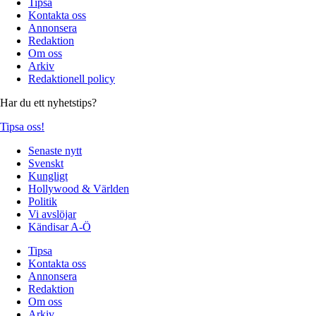
Tipsa
Kontakta oss
Annonsera
Redaktion
Om oss
Arkiv
Redaktionell policy
Har du ett nyhetstips?
Tipsa oss!
Senaste nytt
Svenskt
Kungligt
Hollywood & Världen
Politik
Vi avslöjar
Kändisar A-Ö
Tipsa
Kontakta oss
Annonsera
Redaktion
Om oss
Arkiv