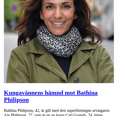
Kungavännens hämnd mot Bathina
Philipson
Bathina Philipson, 42, är gift med den superförmögne arvtagaren
Aje Philipson, 77, som är en av kung Carl Gustafs, 74, bästa