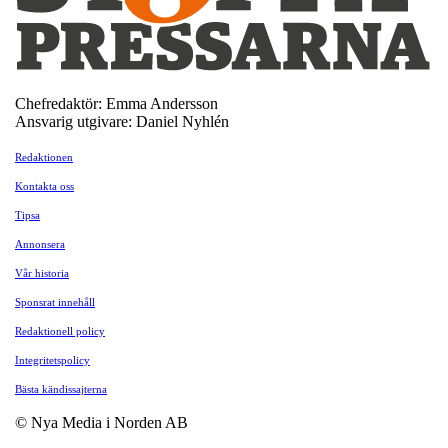
Chefredaktör: Emma Andersson
Ansvarig utgivare: Daniel Nyhlén
Redaktionen
Kontakta oss
Tipsa
Annonsera
Vår historia
Sponsrat innehåll
Redaktionell policy
Integritetspolicy
Bästa kändissajterna
© Nya Media i Norden AB