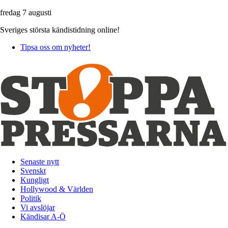
fredag 7 augusti
Sveriges största kändistidning online!
Tipsa oss om nyheter!
Senaste nytt
Svenskt
Kungligt
Hollywood & Världen
Politik
Vi avslöjar
Kändisar A-Ö