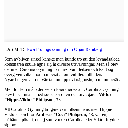
LÄS MER:
Ewa Frölings sanning om Örjan Ramberg
Som nybliven singel kanske man kunde tro att den levnadsglada
konstnären skulle ägna sig åt diverse utsvävningar. Men så blev
det inte. Carolina Gynning har mest varit ledsen och känt sig
övergiven vilket hon har berättat om vid flera tillfällen.
Nyårshelgen var det värsta hon upplevt någonsin, har hon berättat.
Men för fem månader sedan förändrades allt. Carolina Gynning
blev tillsammans med societetssonen och arvtagaren
Viktor
”Hippe-Viktor” Philipson
, 33.
Att Carolina Gynning tidigare varit tillsammans med Hippie-
Viktors storebror
Andreas ”Coci” Philipson
, 43, var en,
måhända pikant, detalj som varken Carolina eller Viktor brydde
sig om.