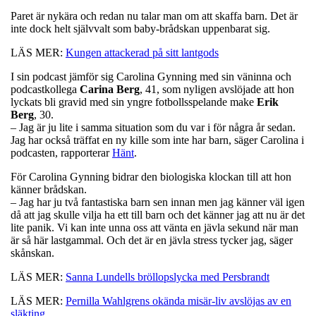
Paret är nykära och redan nu talar man om att skaffa barn. Det är
inte dock helt självvalt som baby-brådskan uppenbarat sig.
LÄS MER:
Kungen attackerad på sitt lantgods
I sin podcast jämför sig Carolina Gynning med sin väninna och
podcastkollega
Carina
Berg
, 41, som nyligen avslöjade att hon
lyckats bli gravid med sin yngre fotbollsspelande make
Erik
Berg
, 30.
– Jag är ju lite i samma situation som du var i för några år sedan.
Jag har också träffat en ny kille som inte har barn, säger Carolina i
podcasten, rapporterar
Hänt
.
För Carolina Gynning bidrar den biologiska klockan till att hon
känner brådskan.
– Jag har ju två fantastiska barn sen innan men jag känner väl igen
då att jag skulle vilja ha ett till barn och det känner jag att nu är det
lite panik. Vi kan inte unna oss att vänta en jävla sekund när man
är så här lastgammal. Och det är en jävla stress tycker jag, säger
skånskan.
LÄS MER:
Sanna Lundells bröllopslycka med Persbrandt
LÄS MER:
Pernilla Wahlgrens okända misär-liv avslöjas av en
släkting