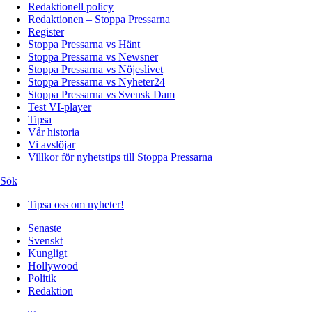
Redaktionell policy
Redaktionen – Stoppa Pressarna
Register
Stoppa Pressarna vs Hänt
Stoppa Pressarna vs Newsner
Stoppa Pressarna vs Nöjeslivet
Stoppa Pressarna vs Nyheter24
Stoppa Pressarna vs Svensk Dam
Test VI-player
Tipsa
Vår historia
Vi avslöjar
Villkor för nyhetstips till Stoppa Pressarna
Sök
Tipsa oss om nyheter!
Senaste
Svenskt
Kungligt
Hollywood
Politik
Redaktion