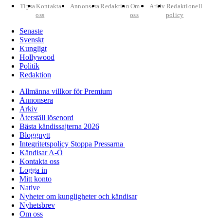
Tipsa
Kontakta
Annonsera
Redaktion
Om
Arkiv
Redaktionell
oss
oss
policy
Senaste
Svenskt
Kungligt
Hollywood
Politik
Redaktion
Allmänna villkor för Premium
Annonsera
Arkiv
Återställ lösenord
Bästa kändissajterna 2026
Bloggnytt
Integritetspolicy Stoppa Pressarna
Kändisar A-Ö
Kontakta oss
Logga in
Mitt konto
Native
Nyheter om kungligheter och kändisar
Nyhetsbrev
Om oss