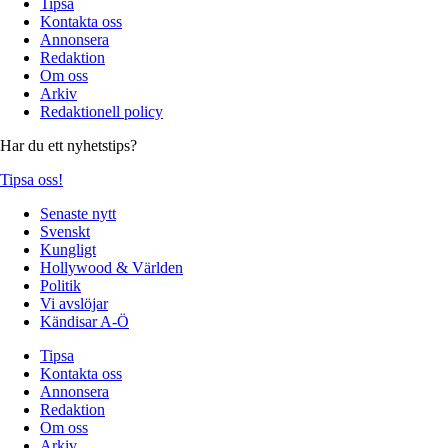
Tipsa
Kontakta oss
Annonsera
Redaktion
Om oss
Arkiv
Redaktionell policy
Har du ett nyhetstips?
Tipsa oss!
Senaste nytt
Svenskt
Kungligt
Hollywood & Världen
Politik
Vi avslöjar
Kändisar A-Ö
Tipsa
Kontakta oss
Annonsera
Redaktion
Om oss
Arkiv