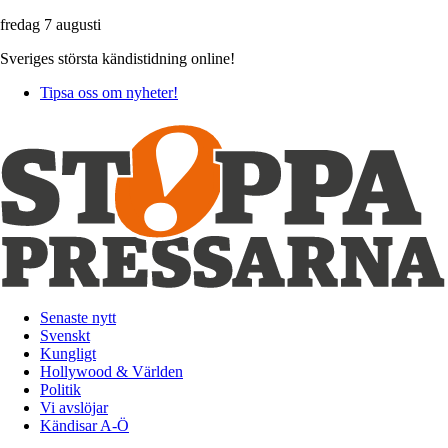
fredag 7 augusti
Sveriges största kändistidning online!
Tipsa oss om nyheter!
Senaste nytt
Svenskt
Kungligt
Hollywood & Världen
Politik
Vi avslöjar
Kändisar A-Ö