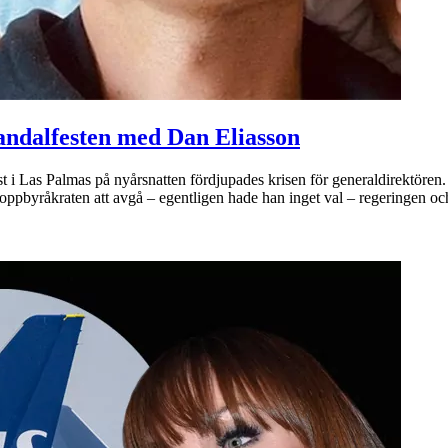
kandalfesten med Dan Eliasson
 i Las Palmas på nyårsnatten fördjupades krisen för generaldirektören. 
ppbyråkraten att avgå – egentligen hade han inget val – regeringen o