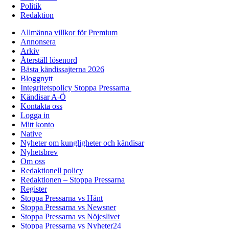
Politik
Redaktion
Allmänna villkor för Premium
Annonsera
Arkiv
Återställ lösenord
Bästa kändissajterna 2026
Bloggnytt
Integritetspolicy Stoppa Pressarna
Kändisar A-Ö
Kontakta oss
Logga in
Mitt konto
Native
Nyheter om kungligheter och kändisar
Nyhetsbrev
Om oss
Redaktionell policy
Redaktionen – Stoppa Pressarna
Register
Stoppa Pressarna vs Hänt
Stoppa Pressarna vs Newsner
Stoppa Pressarna vs Nöjeslivet
Stoppa Pressarna vs Nyheter24