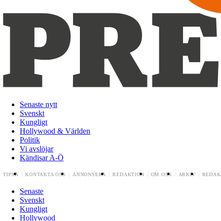
Senaste nytt
Svenskt
Kungligt
Hollywood & Världen
Politik
Vi avslöjar
Kändisar A-Ö
TIPSA
KONTAKTA OSS
ANNONSERA
REDAKTION
OM OSS
ARKIV
REDAK
Senaste
Svenskt
Kungligt
Hollywood