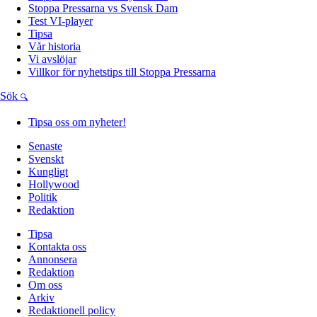
Stoppa Pressarna vs Svensk Dam
Test VI-player
Tipsa
Vår historia
Vi avslöjar
Villkor för nyhetstips till Stoppa Pressarna
Sök
Tipsa oss om nyheter!
Senaste
Svenskt
Kungligt
Hollywood
Politik
Redaktion
Tipsa
Kontakta oss
Annonsera
Redaktion
Om oss
Arkiv
Redaktionell policy