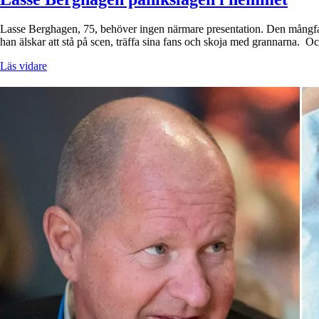
Lasse Berghagen, 75, behöver ingen närmare presentation. Den mångfac
han älskar att stå på scen, träffa sina fans och skoja med grannarna. 
Läs vidare