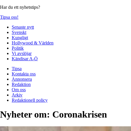
Har du ett nyhetstips?
Tipsa oss!
Senaste nytt
Svenskt
Kungligt
Hollywood & Världen
Politik
Vi avslöjar
Kändisar A-Ö
Tipsa
Kontakta oss
Annonsera
Redaktion
Om oss
Arkiv
Redaktionell policy
Nyheter om:
Coronakrisen