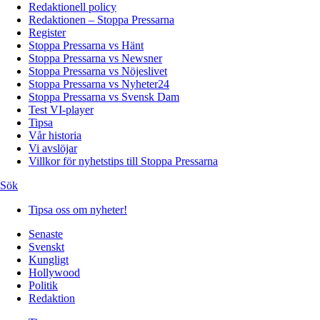
Redaktionell policy
Redaktionen – Stoppa Pressarna
Register
Stoppa Pressarna vs Hänt
Stoppa Pressarna vs Newsner
Stoppa Pressarna vs Nöjeslivet
Stoppa Pressarna vs Nyheter24
Stoppa Pressarna vs Svensk Dam
Test VI-player
Tipsa
Vår historia
Vi avslöjar
Villkor för nyhetstips till Stoppa Pressarna
Sök
Tipsa oss om nyheter!
Senaste
Svenskt
Kungligt
Hollywood
Politik
Redaktion