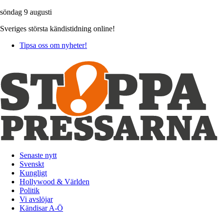
söndag 9 augusti
Sveriges största kändistidning online!
Tipsa oss om nyheter!
Senaste nytt
Svenskt
Kungligt
Hollywood & Världen
Politik
Vi avslöjar
Kändisar A-Ö