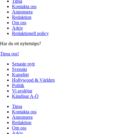
Tipsa
Kontakta oss
Annonsera
Redaktion
Om oss
Arkiv
Redaktionell policy
Har du ett nyhetstips?
Tipsa oss!
Senaste nytt
Svenskt
Kungligt
Hollywood & Världen
Politik
Vi avslöjar
Kändisar A-Ö
Tipsa
Kontakta oss
Annonsera
Redaktion
Om oss
Arkiv