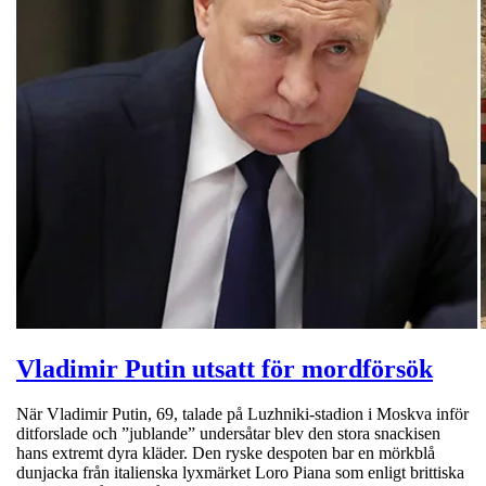
Vladimir Putin utsatt för mordförsök
När Vladimir Putin, 69, talade på Luzhniki-stadion i Moskva inför
ditforslade och ”jublande” undersåtar blev den stora snackisen
hans extremt dyra kläder. Den ryske despoten bar en mörkblå
dunjacka från italienska lyxmärket Loro Piana som enligt brittiska