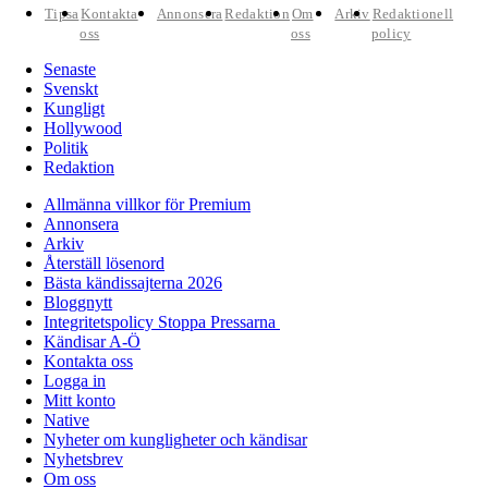
Tipsa
Kontakta
Annonsera
Redaktion
Om
Arkiv
Redaktionell
oss
oss
policy
Senaste
Svenskt
Kungligt
Hollywood
Politik
Redaktion
Allmänna villkor för Premium
Annonsera
Arkiv
Återställ lösenord
Bästa kändissajterna 2026
Bloggnytt
Integritetspolicy Stoppa Pressarna
Kändisar A-Ö
Kontakta oss
Logga in
Mitt konto
Native
Nyheter om kungligheter och kändisar
Nyhetsbrev
Om oss