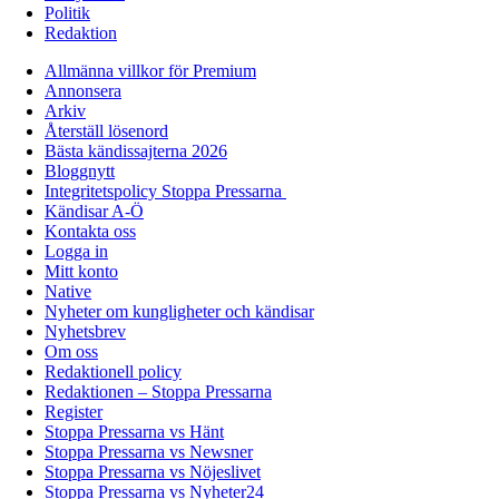
Politik
Redaktion
Allmänna villkor för Premium
Annonsera
Arkiv
Återställ lösenord
Bästa kändissajterna 2026
Bloggnytt
Integritetspolicy Stoppa Pressarna
Kändisar A-Ö
Kontakta oss
Logga in
Mitt konto
Native
Nyheter om kungligheter och kändisar
Nyhetsbrev
Om oss
Redaktionell policy
Redaktionen – Stoppa Pressarna
Register
Stoppa Pressarna vs Hänt
Stoppa Pressarna vs Newsner
Stoppa Pressarna vs Nöjeslivet
Stoppa Pressarna vs Nyheter24