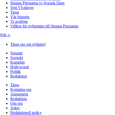
Stoppa Pressarna vs Svensk Dam
Test VI-player
Tipsa
Vår historia
Vi avslöjar
Villkor för nyhetstips till Stoppa Pressarna
Sök
Tipsa oss om nyheter!
Senaste
Svenskt
Kungligt
Hollywood
Politik
Redaktion
Tipsa
Kontakta oss
Annonsera
Redaktion
Om oss
Arkiv
Redaktionell policy