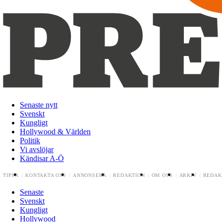
Senaste nytt
Svenskt
Kungligt
Hollywood & Världen
Politik
Vi avslöjar
Kändisar A-Ö
TIPSA
KONTAKTA OSS
ANNONSERA
REDAKTION
OM OSS
ARKIV
REDAK
Senaste
Svenskt
Kungligt
Hollywood