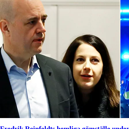
Fredrik Reinfeldts hemliga gömställe under 