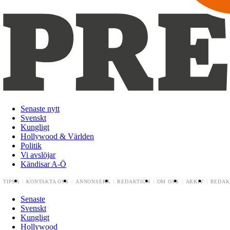
Senaste nytt
Svenskt
Kungligt
Hollywood & Världen
Politik
Vi avslöjar
Kändisar A-Ö
TIPSA
KONTAKTA OSS
ANNONSERA
REDAKTION
OM OSS
ARKIV
REDAK
Senaste
Svenskt
Kungligt
Hollywood