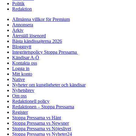
Politik
Redaktion
Allmänna villkor för Premium
Annonsera
Arkiv
Återställ lösenord
Bästa kändissajterna 2026
Bloggnytt
Integritetspolicy Stoppa Pressarna
Kändisar A-Ö
Kontakta oss
Logga in
Mitt konto
Native
Nyheter om kungligheter och kändisar
Nyhetsbrev
Om oss
Redaktionell policy
Redaktionen – Stoppa Pressarna
Register
Stoppa Pressarna vs Hänt
Stoppa Pressarna vs Newsner
Stoppa Pressarna vs Nöjeslivet
Stoppa Pressarna vs Nyheter24