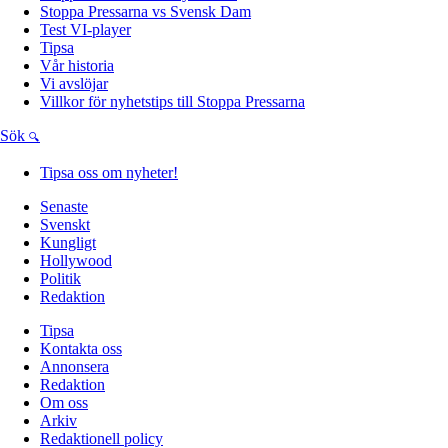
Stoppa Pressarna vs Svensk Dam
Test VI-player
Tipsa
Vår historia
Vi avslöjar
Villkor för nyhetstips till Stoppa Pressarna
Sök
Tipsa oss om nyheter!
Senaste
Svenskt
Kungligt
Hollywood
Politik
Redaktion
Tipsa
Kontakta oss
Annonsera
Redaktion
Om oss
Arkiv
Redaktionell policy