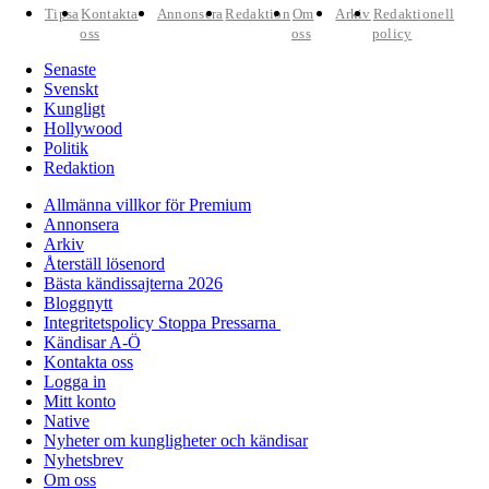
Tipsa
Kontakta
Annonsera
Redaktion
Om
Arkiv
Redaktionell
oss
oss
policy
Senaste
Svenskt
Kungligt
Hollywood
Politik
Redaktion
Allmänna villkor för Premium
Annonsera
Arkiv
Återställ lösenord
Bästa kändissajterna 2026
Bloggnytt
Integritetspolicy Stoppa Pressarna
Kändisar A-Ö
Kontakta oss
Logga in
Mitt konto
Native
Nyheter om kungligheter och kändisar
Nyhetsbrev
Om oss