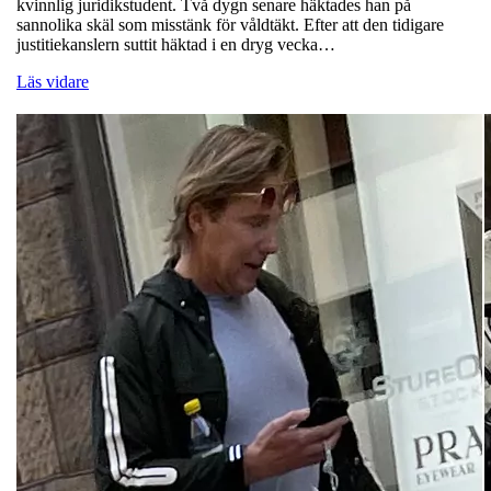
kvinnlig juridikstudent. Två dygn senare häktades han på
sannolika skäl som misstänk för våldtäkt. Efter att den tidigare
justitiekanslern suttit häktad i en dryg vecka…
Läs vidare