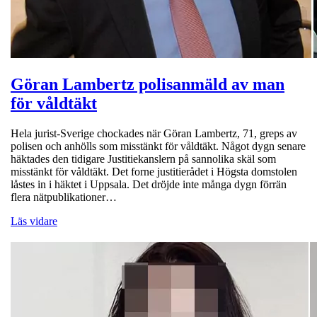
Göran Lambertz polisanmäld av man
för våldtäkt
Hela jurist-Sverige chockades när Göran Lambertz, 71, greps av
polisen och anhölls som misstänkt för våldtäkt. Något dygn senare
häktades den tidigare Justitiekanslern på sannolika skäl som
misstänkt för våldtäkt. Det forne justitierådet i Högsta domstolen
låstes in i häktet i Uppsala. Det dröjde inte många dygn förrän
flera nätpublikationer…
Läs vidare