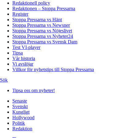
Redaktionell policy
Redaktionen – Stoppa Pressarna
Register
Stoppa Pressarna vs Hänt
Stoppa Pressarna vs Newsner
Stoppa Pressarna vs Nöjeslivet
Stoppa Pressarna vs Nyheter24
Stoppa Pressarna vs Svensk Dam
Test VI-player
Tipsa
Vår historia
Vi avslöjar
Villkor för nyhetstips till Stoppa Pressarna
Sök
Tipsa oss om nyheter!
Senaste
Svenskt
Kungligt
Hollywood
Politik
Redaktion