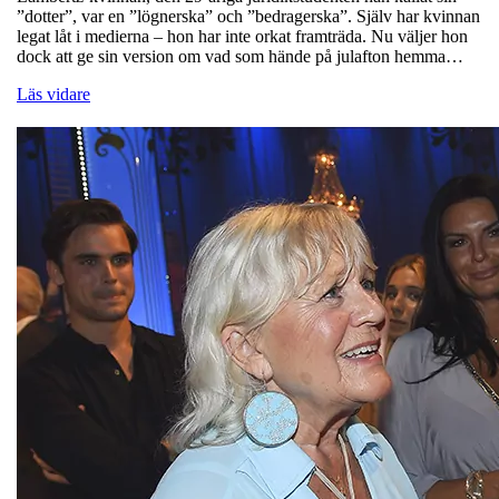
”dotter”, var en ”lögnerska” och ”bedragerska”. Själv har kvinnan
legat låt i medierna – hon har inte orkat framträda. Nu väljer hon
dock att ge sin version om vad som hände på julafton hemma…
Läs vidare