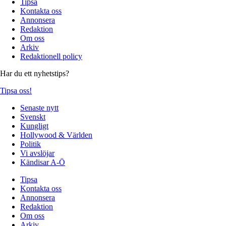
Tipsa
Kontakta oss
Annonsera
Redaktion
Om oss
Arkiv
Redaktionell policy
Har du ett nyhetstips?
Tipsa oss!
Senaste nytt
Svenskt
Kungligt
Hollywood & Världen
Politik
Vi avslöjar
Kändisar A-Ö
Tipsa
Kontakta oss
Annonsera
Redaktion
Om oss
Arkiv