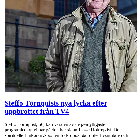
Steffo Törnquists nya lycka efter
uppbrottet från TV4
Steffo Törnquist, 66, kan vara en av de gemytligaste
programledare vi har på den här sidan Lasse Holmqvist. Den
spirituelle Linköpings-sonen förkroppsligar ordet livsnjutare och