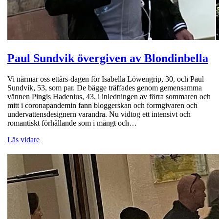
Paul Sundvik övergiven av Blondinbella
Vi närmar oss ettårs-dagen för Isabella Löwengrip, 30, och Paul
Sundvik, 53, som par. De bägge träffades genom gemensamma
vännen Pingis Hadenius, 43, i inledningen av förra sommaren och
mitt i coronapandemin fann bloggerskan och formgivaren och
undervattensdesignern varandra. Nu vidtog ett intensivt och
romantiskt förhållande som i mångt och…
Läs vidare