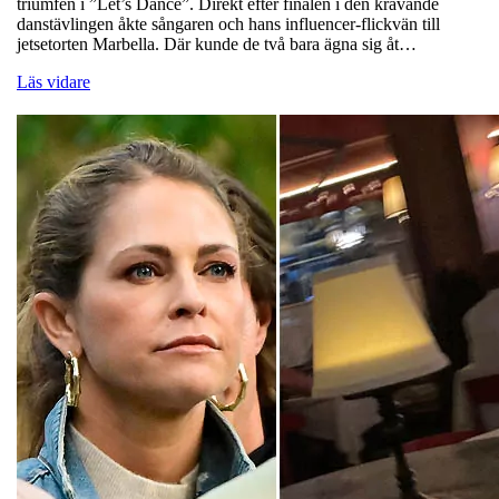
triumfen i ”Let’s Dance”. Direkt efter finalen i den krävande
danstävlingen åkte sångaren och hans influencer-flickvän till
jetsetorten Marbella. Där kunde de två bara ägna sig åt…
Läs vidare