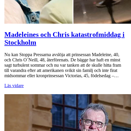
Madeleines och Chris katastrofmiddag i
Stockholm
Nu kan Stoppa Pressarna avslöja att prinsessan Madeleine, 40,
och Chris O´Neill, 48, återförenats. De bägge har haft en minst
sagt turbulent sommar och nu var tanken att de skulle hitta fram
till varandra efter att amerikanen svikit sin familj och inte firat
midsommar eller kronprinsessan Victorias, 45, födelsedag –…
Läs vidare