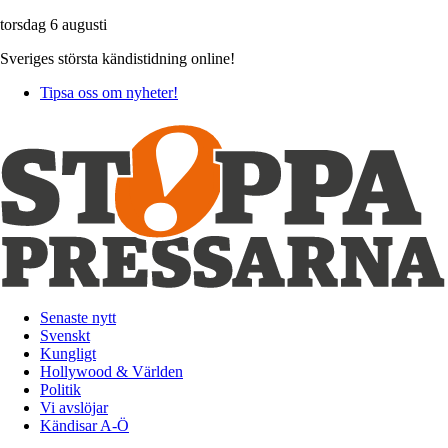
torsdag 6 augusti
Sveriges största kändistidning online!
Tipsa oss om nyheter!
Senaste nytt
Svenskt
Kungligt
Hollywood & Världen
Politik
Vi avslöjar
Kändisar A-Ö