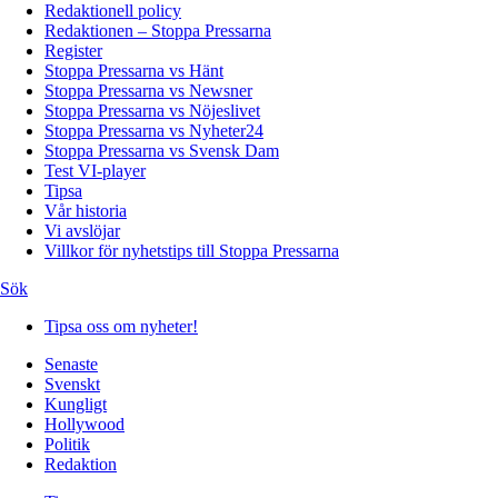
Redaktionell policy
Redaktionen – Stoppa Pressarna
Register
Stoppa Pressarna vs Hänt
Stoppa Pressarna vs Newsner
Stoppa Pressarna vs Nöjeslivet
Stoppa Pressarna vs Nyheter24
Stoppa Pressarna vs Svensk Dam
Test VI-player
Tipsa
Vår historia
Vi avslöjar
Villkor för nyhetstips till Stoppa Pressarna
Sök
Tipsa oss om nyheter!
Senaste
Svenskt
Kungligt
Hollywood
Politik
Redaktion