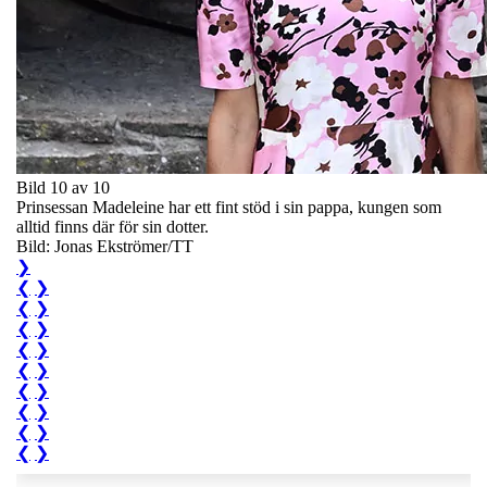
Bild 10 av 10
Prinsessan Madeleine har ett fint stöd i sin pappa, kungen som
alltid finns där för sin dotter.
Bild: Jonas Ekströmer/TT
❯
❮
❯
❮
❯
❮
❯
❮
❯
❮
❯
❮
❯
❮
❯
❮
❯
❮
❯