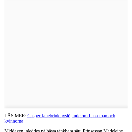
LÄS MER:
Casper Janebrink avslöjande om Lasseman och
kvinnorna
Middagen inleddes på bästa tänkbara sätt. Prinsessan Madeleine