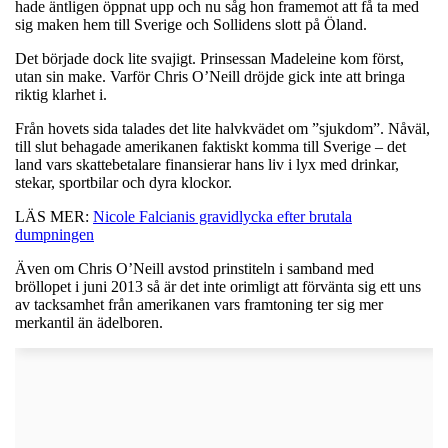
hade äntligen öppnat upp och nu såg hon framemot att få ta med
sig maken hem till Sverige och Sollidens slott på Öland.
Det började dock lite svajigt. Prinsessan Madeleine kom först,
utan sin make. Varför Chris O’Neill dröjde gick inte att bringa
riktig klarhet i.
Från hovets sida talades det lite halvkvädet om ”sjukdom”. Nåväl,
till slut behagade amerikanen faktiskt komma till Sverige – det
land vars skattebetalare finansierar hans liv i lyx med drinkar,
stekar, sportbilar och dyra klockor.
LÄS MER:
Nicole Falcianis gravidlycka efter brutala
dumpningen
Även om Chris O’Neill avstod prinstiteln i samband med
bröllopet i juni 2013 så är det inte orimligt att förvänta sig ett uns
av tacksamhet från amerikanen vars framtoning ter sig mer
merkantil än ädelboren.