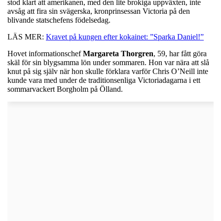
stod klart att amerikanen, med den lite brokiga uppväxten, inte
avsåg att fira sin svägerska, kronprinsessan Victoria på den
blivande statschefens födelsedag.
LÄS MER:
Kravet på kungen efter kokainet: ”Sparka Daniel!”
Hovet informationschef
Margareta
Thorgren
, 59, har fått göra
skäl för sin blygsamma lön under sommaren. Hon var nära att slå
knut på sig själv när hon skulle förklara varför Chris O’Neill inte
kunde vara med under de traditionsenliga Victoriadagarna i ett
sommarvackert Borgholm på Ölland.