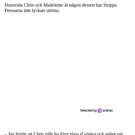
Huruvida Chris och Madeleine åt någon dessert har Stoppa
Pressarna inte lyckats utröna.
– Jag hörde att Chris ville ha först glass (Gelato) och sedan ost