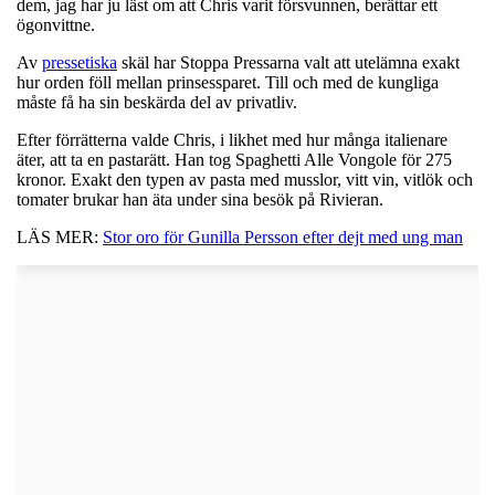
dem, jag har ju läst om att Chris varit försvunnen, berättar ett
ögonvittne.
Av
pressetiska
skäl har Stoppa Pressarna valt att utelämna exakt
hur orden föll mellan prinsessparet. Till och med de kungliga
måste få ha sin beskärda del av privatliv.
Efter förrätterna valde Chris, i likhet med hur många italienare
äter, att ta en pastarätt. Han tog Spaghetti Alle Vongole för 275
kronor. Exakt den typen av pasta med musslor, vitt vin, vitlök och
tomater brukar han äta under sina besök på Rivieran.
LÄS MER:
Stor oro för Gunilla Persson efter dejt med ung man