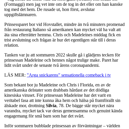
(Formaggi) men jag vet inte om de tog in det eller om han kanske
tog med det hem. De rusade ut, hon först, avslutar
uppgiftslämnaren.
Prinsessparet bor vid Hovstallet, mindre än två minuters promenad
från restaurang Italiano så amerikanen kan mycket väl ha valt att
äta sina efterrätter hemma. Chris och Madeleines middag fick en
trist avslutning och frågan är hur det egentligen står till i deras
relation.
Tanken var ju att sommaren 2022 skulle gå i glädjens tecken för
prinsessan Madeleine och hennes något trulige make. Paret har
lidit svårt under de senaste två årens coronapandemi.
LÄS MER:
”Arga snickarens” sensationella comeback i tv
Som bekant bor ju Madeleine och Chris i Florida, en av de
amerikanska delstater som drabbats hårdast av det dödliga
kinesiska viruset. För prinsessan Madeleine har det varit en
veritabel fasa att inte kunna åka hem och hälsa på framförallt sin
älskade mor, drottning
Silvia
, 78. De bägge står mycket nära
varandra, mycket tack var deras gemensamma och genuint kända
engagemang för små barn som har det svårt.
Inför sommaren bubblade prinsessan av förväntningar – världen