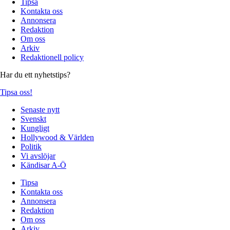
Tipsa
Kontakta oss
Annonsera
Redaktion
Om oss
Arkiv
Redaktionell policy
Har du ett nyhetstips?
Tipsa oss!
Senaste nytt
Svenskt
Kungligt
Hollywood & Världen
Politik
Vi avslöjar
Kändisar A-Ö
Tipsa
Kontakta oss
Annonsera
Redaktion
Om oss
Arkiv