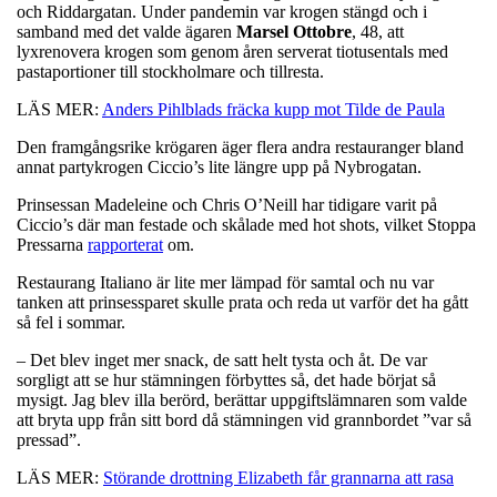
och Riddargatan. Under pandemin var krogen stängd och i
samband med det valde ägaren
Marsel
Ottobre
, 48, att
lyxrenovera krogen som genom åren serverat tiotusentals med
pastaportioner till stockholmare och tillresta.
LÄS MER:
Anders Pihlblads fräcka kupp mot Tilde de Paula
Den framgångsrike krögaren äger flera andra restauranger bland
annat partykrogen Ciccio’s lite längre upp på Nybrogatan.
Prinsessan Madeleine och Chris O’Neill har tidigare varit på
Ciccio’s där man festade och skålade med hot shots, vilket Stoppa
Pressarna
rapporterat
om.
Restaurang Italiano är lite mer lämpad för samtal och nu var
tanken att prinsessparet skulle prata och reda ut varför det ha gått
så fel i sommar.
– Det blev inget mer snack, de satt helt tysta och åt. De var
sorgligt att se hur stämningen förbyttes så, det hade börjat så
mysigt. Jag blev illa berörd, berättar uppgiftslämnaren som valde
att bryta upp från sitt bord då stämningen vid grannbordet ”var så
pressad”.
LÄS MER:
Störande drottning Elizabeth får grannarna att rasa