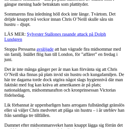
gängse mening hade betraktats som plattityder.
Sommarens fina inledning höll dock inte länge. Tvärtom. Det
dröjde knappt två veckor innan Chris O’Neill skulle såra sin
hustru – djupt.
LÄS MER:
Sylvester Stallones rasande attack på Dolph
Lundgren
Stoppa Pressarna
avslöjade
att han vägrade fira midsommar med
sin familj. Istället flög han till London, för ”affärer” en fredag i
juni.
Det är inte många gånger per år man kan förvänta sig att Chris
O’Neill ska finnas på plats invid sin hustru och kungafamiljen. De
här tre dagarna torde dock utgöra något slags hygiennivå där man
faktiskt med fog kan kräva att amerikanen är på plats;
nationaldagen, midsommarafton och kronprinsessan Victorias
födelsedag.
Lik förbannat är uppenbarligen hans arrogans fullständigt gränslös
eller så väljer Chris medvetet att plåga sin hustru – i år uteblev han
från samtliga tre tillfällen.
Dammet efter midsommarsveket hann knappt lägga sig förrän det