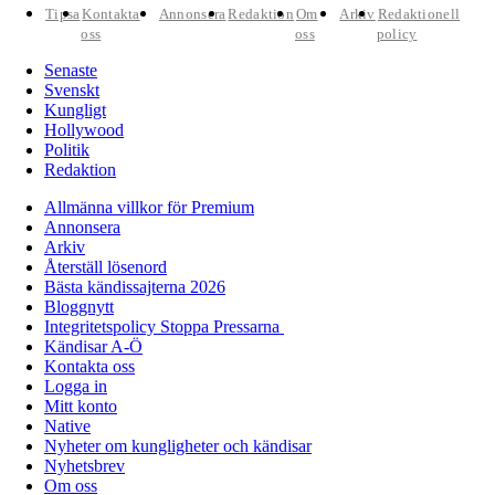
Tipsa
Kontakta
Annonsera
Redaktion
Om
Arkiv
Redaktionell
oss
oss
policy
Senaste
Svenskt
Kungligt
Hollywood
Politik
Redaktion
Allmänna villkor för Premium
Annonsera
Arkiv
Återställ lösenord
Bästa kändissajterna 2026
Bloggnytt
Integritetspolicy Stoppa Pressarna
Kändisar A-Ö
Kontakta oss
Logga in
Mitt konto
Native
Nyheter om kungligheter och kändisar
Nyhetsbrev
Om oss