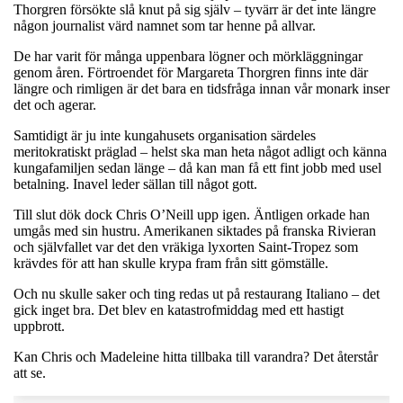
Thorgren försökte slå knut på sig själv – tyvärr är det inte längre
någon journalist värd namnet som tar henne på allvar.
De har varit för många uppenbara lögner och mörkläggningar
genom åren. Förtroendet för Margareta Thorgren finns inte där
längre och rimligen är det bara en tidsfråga innan vår monark inser
det och agerar.
Samtidigt är ju inte kungahusets organisation särdeles
meritokratiskt präglad – helst ska man heta något adligt och känna
kungafamiljen sedan länge – då kan man få ett fint jobb med usel
betalning. Inavel leder sällan till något gott.
Till slut dök dock Chris O’Neill upp igen. Äntligen orkade han
umgås med sin hustru. Amerikanen siktades på franska Rivieran
och självfallet var det den vräkiga lyxorten Saint-Tropez som
krävdes för att han skulle krypa fram från sitt gömställe.
Och nu skulle saker och ting redas ut på restaurang Italiano – det
gick inget bra. Det blev en katastrofmiddag med ett hastigt
uppbrott.
Kan Chris och Madeleine hitta tillbaka till varandra? Det återstår
att se.