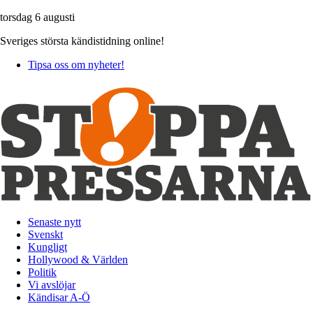
torsdag 6 augusti
Sveriges största kändistidning online!
Tipsa oss om nyheter!
Senaste nytt
Svenskt
Kungligt
Hollywood & Världen
Politik
Vi avslöjar
Kändisar A-Ö