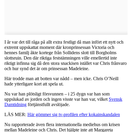
I år var det till råga på allt extra festligt då man infört ett nytt och
extremt uppskattat moment där kronprinsessan Victoria och
hennes familj åkte kortege från Sollidens slott till Borgholms
slottsruin. Den där riktiga feststämningen ville emellertid inte
riktigt infinna sig då den stora snackisen istället var Chris frånvaro
och hur synd det är om prinsessan Madeleine.
Här trodde man att botten var nådd – men icke. Chris O’Neill
hade ytterligare kort att spela ut.
Nu var han plötsligt försvunnen – i 25 dygn var han som
uppslukad av jorden och ingen visste var han var, vilket
Svensk
Damtidning
förtjänstfullt avslöjade.
LÄS MER:
Här gömmer sig tv-profilen efter kokainskandalen
Nu rapporterade även flera internationella mediehus om krisen
mellan Madeleine och Chris. Det hjälpte inte att Margareta