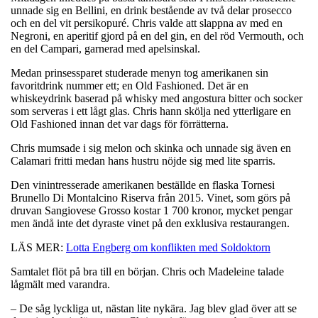
unnade sig en Bellini, en drink bestående av två delar prosecco
och en del vit persikopuré. Chris valde att slappna av med en
Negroni, en aperitif gjord på en del gin, en del röd Vermouth, och
en del Campari, garnerad med apelsinskal.
Medan prinsessparet studerade menyn tog amerikanen sin
favoritdrink nummer ett; en Old Fashioned. Det är en
whiskeydrink baserad på whisky med angostura bitter och socker
som serveras i ett lågt glas. Chris hann skölja ned ytterligare en
Old Fashioned innan det var dags för förrätterna.
Chris mumsade i sig melon och skinka och unnade sig även en
Calamari fritti medan hans hustru nöjde sig med lite sparris.
Den vinintresserade amerikanen beställde en flaska Tornesi
Brunello Di Montalcino Riserva från 2015. Vinet, som görs på
druvan Sangiovese Grosso kostar 1 700 kronor, mycket pengar
men ändå inte det dyraste vinet på den exklusiva restaurangen.
LÄS MER:
Lotta Engberg om konflikten med Soldoktorn
Samtalet flöt på bra till en början. Chris och Madeleine talade
lågmält med varandra.
– De såg lyckliga ut, nästan lite nykära. Jag blev glad över att se