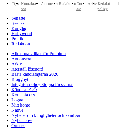
Tipsa
Kontakta
Annonsera
Redaktion
Om
Arkiv
Redaktionell
oss
oss
policy
Senaste
Svenskt
Kungligt
Hollywood
Politik
Redaktion
Allmänna villkor för Premium
Annonsera
Arkiv
Återställ lösenord
Bästa kändissajterna 2026
Bloggnytt
Integritetspolicy Stoppa Pressarna
Kändisar A-Ö
Kontakta oss
Logga in
Mitt konto
Native
Nyheter om kungligheter och kändisar
Nyhetsbrev
Om oss