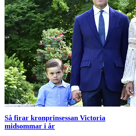
Så firar kronprinsessan Victoria
midsommar i år