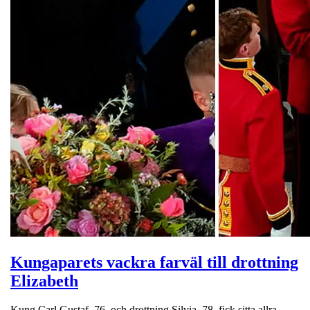
Kungaparets vackra farväl till drottning
Elizabeth
Kung Carl Gustaf, 76, och drottning Silvia, 78, fick sitta allra