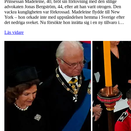
Prinsessan Madeleine, 40, bröt sin förlovning med den stilige
advokaten Jonas Bergström, 44, efter att han varit otrogen. Den
vackra kungligheten var förkrossad. Madeleine flydde till New
York – hon orkade inte med uppståndelsen hemma i Sverige efter
det nedriga sveket. Nu försökte hon inrätta sig i en ny tillvaro i…
Läs vidare