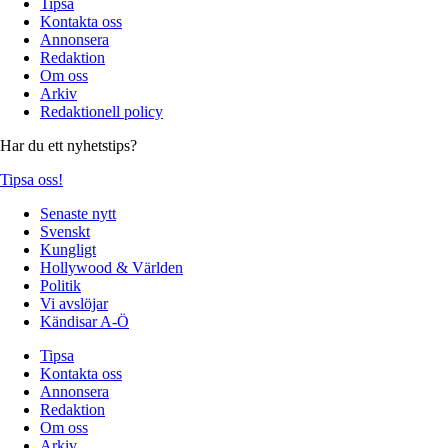
Tipsa
Kontakta oss
Annonsera
Redaktion
Om oss
Arkiv
Redaktionell policy
Har du ett nyhetstips?
Tipsa oss!
Senaste nytt
Svenskt
Kungligt
Hollywood & Världen
Politik
Vi avslöjar
Kändisar A-Ö
Tipsa
Kontakta oss
Annonsera
Redaktion
Om oss
Arkiv