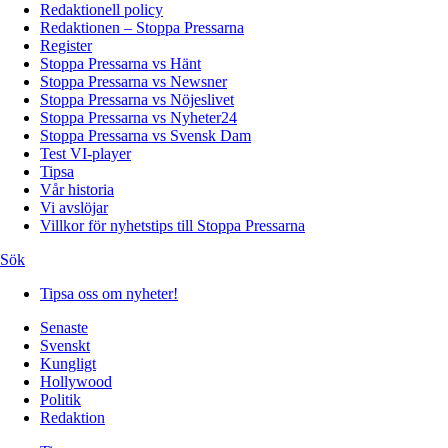
Redaktionell policy
Redaktionen – Stoppa Pressarna
Register
Stoppa Pressarna vs Hänt
Stoppa Pressarna vs Newsner
Stoppa Pressarna vs Nöjeslivet
Stoppa Pressarna vs Nyheter24
Stoppa Pressarna vs Svensk Dam
Test VI-player
Tipsa
Vår historia
Vi avslöjar
Villkor för nyhetstips till Stoppa Pressarna
Sök
Tipsa oss om nyheter!
Senaste
Svenskt
Kungligt
Hollywood
Politik
Redaktion