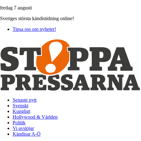
fredag 7 augusti
Sveriges största kändistidning online!
Tipsa oss om nyheter!
Senaste nytt
Svenskt
Kungligt
Hollywood & Världen
Politik
Vi avslöjar
Kändisar A-Ö