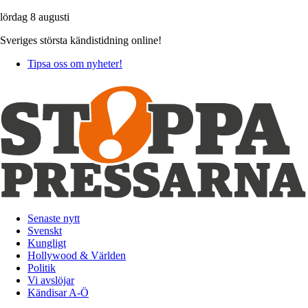
lördag 8 augusti
Sveriges största kändistidning online!
Tipsa oss om nyheter!
Senaste nytt
Svenskt
Kungligt
Hollywood & Världen
Politik
Vi avslöjar
Kändisar A-Ö