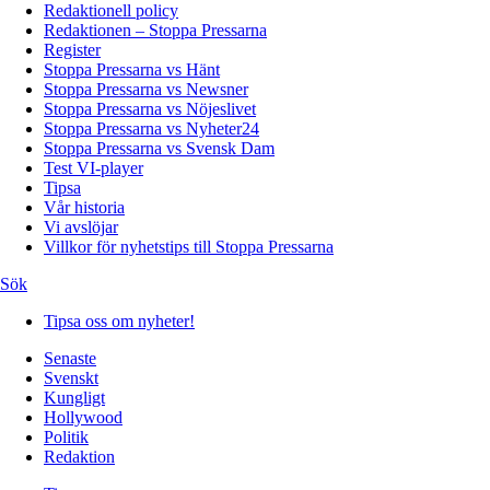
Redaktionell policy
Redaktionen – Stoppa Pressarna
Register
Stoppa Pressarna vs Hänt
Stoppa Pressarna vs Newsner
Stoppa Pressarna vs Nöjeslivet
Stoppa Pressarna vs Nyheter24
Stoppa Pressarna vs Svensk Dam
Test VI-player
Tipsa
Vår historia
Vi avslöjar
Villkor för nyhetstips till Stoppa Pressarna
Sök
Tipsa oss om nyheter!
Senaste
Svenskt
Kungligt
Hollywood
Politik
Redaktion