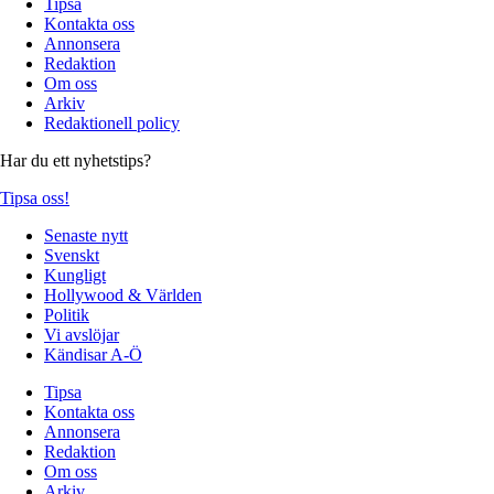
Tipsa
Kontakta oss
Annonsera
Redaktion
Om oss
Arkiv
Redaktionell policy
Har du ett nyhetstips?
Tipsa oss!
Senaste nytt
Svenskt
Kungligt
Hollywood & Världen
Politik
Vi avslöjar
Kändisar A-Ö
Tipsa
Kontakta oss
Annonsera
Redaktion
Om oss
Arkiv