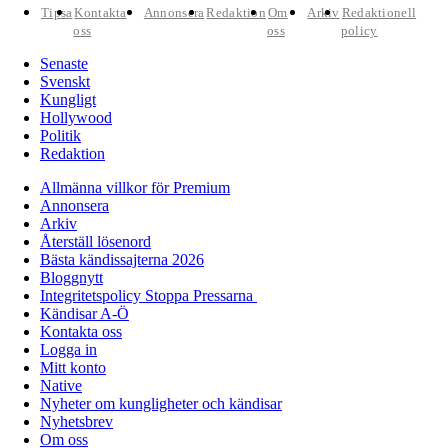
Tipsa
Kontakta
Annonsera
Redaktion
Om
Arkiv
Redaktionell
oss
oss
policy
Senaste
Svenskt
Kungligt
Hollywood
Politik
Redaktion
Allmänna villkor för Premium
Annonsera
Arkiv
Återställ lösenord
Bästa kändissajterna 2026
Bloggnytt
Integritetspolicy Stoppa Pressarna
Kändisar A-Ö
Kontakta oss
Logga in
Mitt konto
Native
Nyheter om kungligheter och kändisar
Nyhetsbrev
Om oss