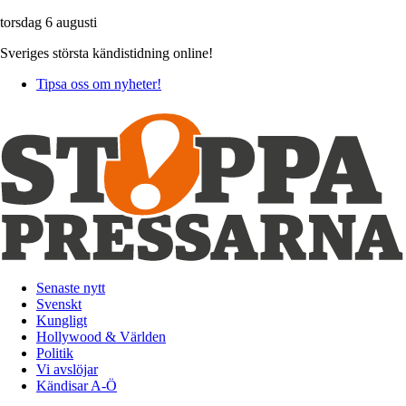
torsdag 6 augusti
Sveriges största kändistidning online!
Tipsa oss om nyheter!
Senaste nytt
Svenskt
Kungligt
Hollywood & Världen
Politik
Vi avslöjar
Kändisar A-Ö