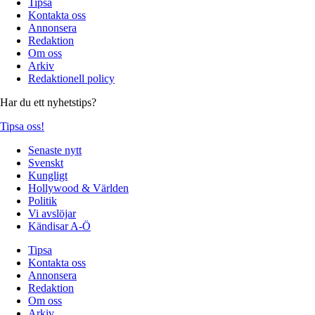
Tipsa
Kontakta oss
Annonsera
Redaktion
Om oss
Arkiv
Redaktionell policy
Har du ett nyhetstips?
Tipsa oss!
Senaste nytt
Svenskt
Kungligt
Hollywood & Världen
Politik
Vi avslöjar
Kändisar A-Ö
Tipsa
Kontakta oss
Annonsera
Redaktion
Om oss
Arkiv