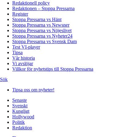
Redaktionell policy
Redaktionen – Stoppa Pressarna
Register
Stoppa Pressarna vs Hänt
Stoppa Pressarna vs Newsner
Stoppa Pressarna vs Nöjeslivet
Stoppa Pressarna vs Nyheter24
Stoppa Pressarna vs Svensk Dam
Test VI-player
Tipsa
Vår historia
Vi avslöjar
Villkor för nyhetstips till Stoppa Pressarna
Sök
Tipsa oss om nyheter!
Senaste
Svenskt
Kungligt
Hollywood
Politik
Redaktion