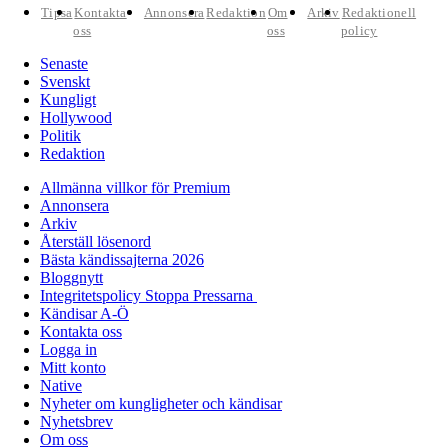
Tipsa
Kontakta
Annonsera
Redaktion
Om
Arkiv
Redaktionell
oss
oss
policy
Senaste
Svenskt
Kungligt
Hollywood
Politik
Redaktion
Allmänna villkor för Premium
Annonsera
Arkiv
Återställ lösenord
Bästa kändissajterna 2026
Bloggnytt
Integritetspolicy Stoppa Pressarna
Kändisar A-Ö
Kontakta oss
Logga in
Mitt konto
Native
Nyheter om kungligheter och kändisar
Nyhetsbrev
Om oss