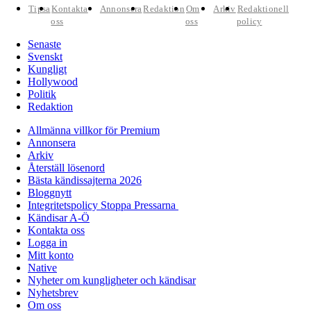
Tipsa
Kontakta
Annonsera
Redaktion
Om
Arkiv
Redaktionell
oss
oss
policy
Senaste
Svenskt
Kungligt
Hollywood
Politik
Redaktion
Allmänna villkor för Premium
Annonsera
Arkiv
Återställ lösenord
Bästa kändissajterna 2026
Bloggnytt
Integritetspolicy Stoppa Pressarna
Kändisar A-Ö
Kontakta oss
Logga in
Mitt konto
Native
Nyheter om kungligheter och kändisar
Nyhetsbrev
Om oss