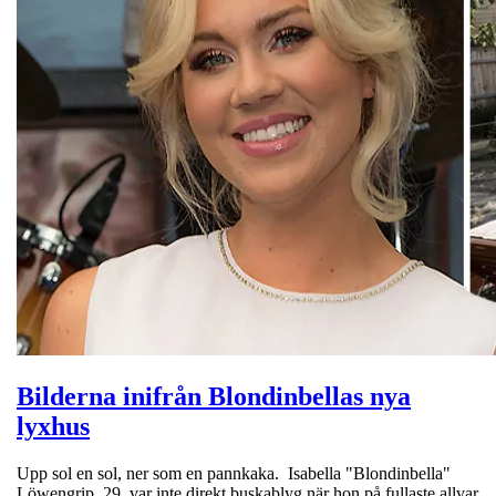
Bilderna inifrån Blondinbellas nya
lyxhus
Upp sol en sol, ner som en pannkaka. Isabella "Blondinbella"
Löwengrip, 29, var inte direkt buskablyg när hon på fullaste allvar