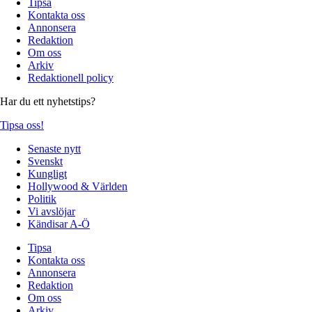
Tipsa
Kontakta oss
Annonsera
Redaktion
Om oss
Arkiv
Redaktionell policy
Har du ett nyhetstips?
Tipsa oss!
Senaste nytt
Svenskt
Kungligt
Hollywood & Världen
Politik
Vi avslöjar
Kändisar A-Ö
Tipsa
Kontakta oss
Annonsera
Redaktion
Om oss
Arkiv