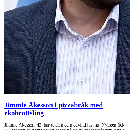
Jimmie Åkesson i pizzabråk med
ekobrottsling
Jimmie Åkesson, 43, har rejält med medvind just nu. Nyligen fick