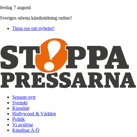
fredag 7 augusti
Sveriges största kändistidning online!
Tipsa oss om nyheter!
Senaste nytt
Svenskt
Kungligt
Hollywood & Världen
Politik
Vi avslöjar
Kändisar A-Ö