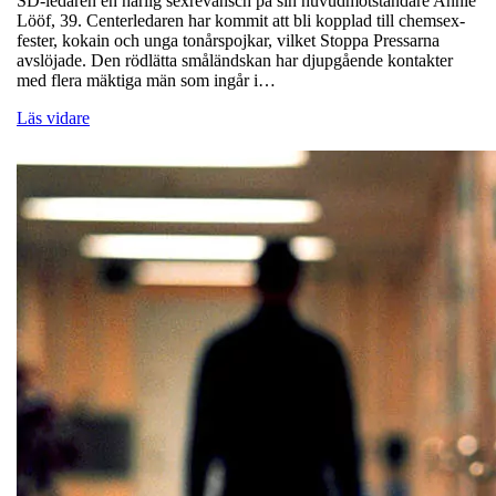
SD-ledaren en härlig sexrevansch på sin huvudmotståndare Annie
Lööf, 39. Centerledaren har kommit att bli kopplad till chemsex-
fester, kokain och unga tonårspojkar, vilket Stoppa Pressarna
avslöjade. Den rödlätta småländskan har djupgående kontakter
med flera mäktiga män som ingår i…
Läs vidare