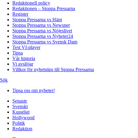
Redaktionell policy
Redaktionen – Stoppa Pressarna
Register
Stoppa Pressarna vs Hänt
Stoppa Pressarna vs Newsner
Stoppa Pressarna vs Nöjeslivet
Stoppa Pressarna vs Nyheter24
Stoppa Pressarna vs Svensk Dam
Test VI-player
Tipsa
Vår historia
Vi avslöjar
Villkor för nyhetstips till Stoppa Pressarna
Sök
Tipsa oss om nyheter!
Senaste
Svenskt
Kungligt
Hollywood
Politik
Redaktion