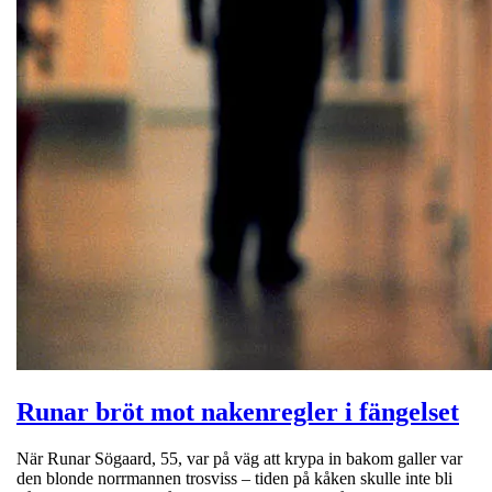
Runar bröt mot nakenregler i fängelset
När Runar Sögaard, 55, var på väg att krypa in bakom galler var
den blonde norrmannen trosviss – tiden på kåken skulle inte bli