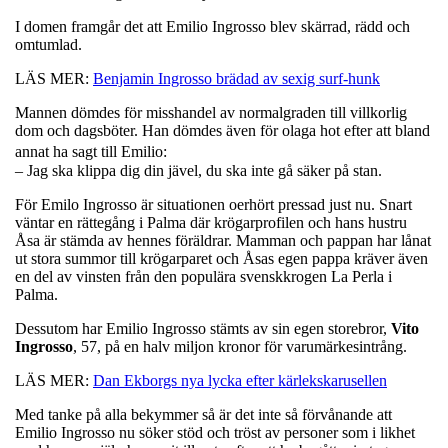
I domen framgår det att Emilio Ingrosso blev skärrad, rädd och
omtumlad.
LÄS MER:
Benjamin Ingrosso brädad av sexig surf-hunk
Mannen dömdes för misshandel av normalgraden till villkorlig
dom och dagsböter. Han dömdes även för olaga hot efter att bland
annat ha sagt till Emilio:
– Jag ska klippa dig din jävel, du ska inte gå säker på stan.
För Emilo Ingrosso är situationen oerhört pressad just nu. Snart
väntar en rättegång i Palma där krögarprofilen och hans hustru
Åsa är stämda av hennes föräldrar. Mamman och pappan har lånat
ut stora summor till krögarparet och Åsas egen pappa kräver även
en del av vinsten från den populära svenskkrogen La Perla i
Palma.
Dessutom har Emilio Ingrosso stämts av sin egen storebror,
Vito
Ingrosso
, 57, på en halv miljon kronor för varumärkesintrång.
LÄS MER:
Dan Ekborgs nya lycka efter kärlekskarusellen
Med tanke på alla bekymmer så är det inte så förvånande att
Emilio Ingrosso nu söker stöd och tröst av personer som i likhet