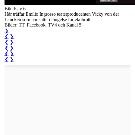
Bild 6 av 6
Här träffar Emilio Ingrosso teaterproducenten Vicky von der
Lancken som har suttit i fängelse för ekobrott.
Bilder: TT, Facebook, TV4 och Kanal 5
❯
❮
❯
❮
❯
❮
❯
❮
❯
❮
❯