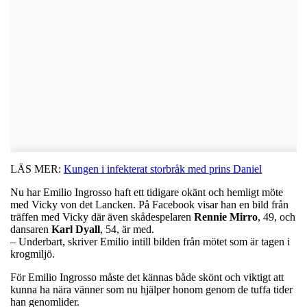
LÄS MER:
Kungen i infekterat storbråk med prins Daniel
Nu har Emilio Ingrosso haft ett tidigare okänt och hemligt möte
med Vicky von det Lancken. På Facebook visar han en bild från
träffen med Vicky där även skådespelaren
Rennie
Mirro
, 49, och
dansaren
Karl
Dyall
, 54, är med.
– Underbart, skriver Emilio intill bilden från mötet som är tagen i
krogmiljö.
För Emilio Ingrosso måste det kännas både skönt och viktigt att
kunna ha nära vänner som nu hjälper honom genom de tuffa tider
han genomlider.