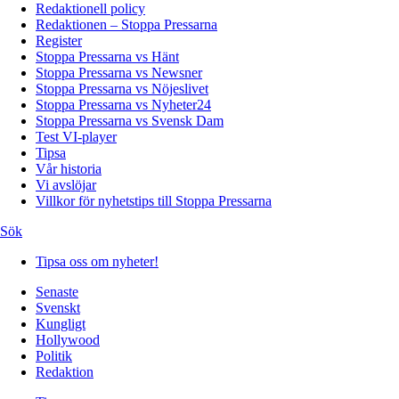
Redaktionell policy
Redaktionen – Stoppa Pressarna
Register
Stoppa Pressarna vs Hänt
Stoppa Pressarna vs Newsner
Stoppa Pressarna vs Nöjeslivet
Stoppa Pressarna vs Nyheter24
Stoppa Pressarna vs Svensk Dam
Test VI-player
Tipsa
Vår historia
Vi avslöjar
Villkor för nyhetstips till Stoppa Pressarna
Sök
Tipsa oss om nyheter!
Senaste
Svenskt
Kungligt
Hollywood
Politik
Redaktion