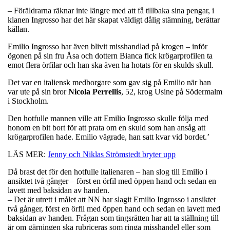
– Föräldrarna räknar inte längre med att få tillbaka sina pengar, i
klanen Ingrosso har det här skapat väldigt dålig stämning, berättar
källan.
Emilio Ingrosso har även blivit misshandlad på krogen – inför
ögonen på sin fru Åsa och dottern Bianca fick krögarprofilen ta
emot flera örfilar och han ska även ha hotats för en skulds skull.
Det var en italiensk medborgare som gav sig på Emilio när han
var ute på sin bror
Nicola
Perrellis
, 52, krog Usine på Södermalm
i Stockholm.
Den hotfulle mannen ville att Emilio Ingrosso skulle följa med
honom en bit bort för att prata om en skuld som han ansåg att
krögarprofilen hade. Emilio vägrade, han satt kvar vid bordet.’
LÄS MER:
Jenny och Niklas Strömstedt bryter upp
Då brast det för den hotfulle italienaren – han slog till Emilio i
ansiktet två gånger – först en örfil med öppen hand och sedan en
lavett med baksidan av handen.
– Det är utrett i målet att NN har slagit Emilio Ingrosso i ansiktet
två gånger, först en örfil med öppen hand och sedan en lavett med
baksidan av handen. Frågan som tingsrätten har att ta ställning till
är om gärningen ska rubriceras som ringa misshandel eller som