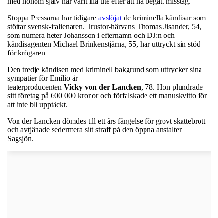
med honom själv har varit illa ute efter att ha begått misstag.
Stoppa Pressarna har tidigare
avslöjat
de kriminella kändisar som
stöttar svensk-italienaren. Trustor-härvans Thomas Jisander, 54,
som numera heter Johansson i efternamn och DJ:n och
kändisagenten Michael Brinkenstjärna, 55, har uttryckt sin stöd
för krögaren.
Den tredje kändisen med kriminell bakgrund som uttrycker sina
sympatier för Emilio är
teaterproducenten
Vicky von der Lancken
, 78. Hon plundrade
sitt företag på 600 000 kronor och förfalskade ett manuskvitto för
att inte bli upptäckt.
Von der Lancken dömdes till ett års fängelse för grovt skattebrott
och avtjänade sedermera sitt straff på den öppna anstalten
Sagsjön.