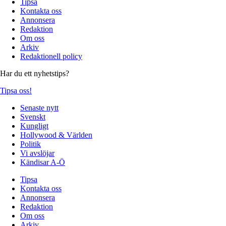
Tipsa
Kontakta oss
Annonsera
Redaktion
Om oss
Arkiv
Redaktionell policy
Har du ett nyhetstips?
Tipsa oss!
Senaste nytt
Svenskt
Kungligt
Hollywood & Världen
Politik
Vi avslöjar
Kändisar A-Ö
Tipsa
Kontakta oss
Annonsera
Redaktion
Om oss
Arkiv