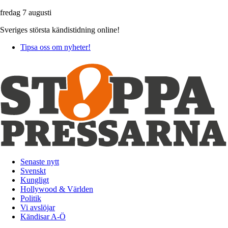
fredag 7 augusti
Sveriges största kändistidning online!
Tipsa oss om nyheter!
Senaste nytt
Svenskt
Kungligt
Hollywood & Världen
Politik
Vi avslöjar
Kändisar A-Ö