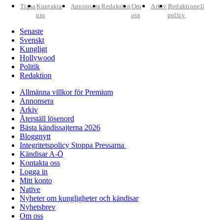
Tipsa
Kontakta
Annonsera
Redaktion
Om
Arkiv
Redaktionell
oss
oss
policy
Senaste
Svenskt
Kungligt
Hollywood
Politik
Redaktion
Allmänna villkor för Premium
Annonsera
Arkiv
Återställ lösenord
Bästa kändissajterna 2026
Bloggnytt
Integritetspolicy Stoppa Pressarna
Kändisar A-Ö
Kontakta oss
Logga in
Mitt konto
Native
Nyheter om kungligheter och kändisar
Nyhetsbrev
Om oss