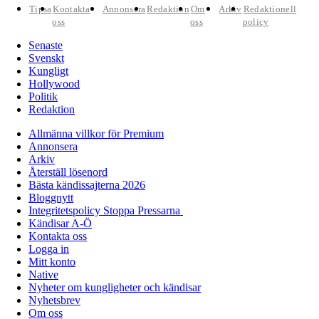
Tipsa
Kontakta
Annonsera
Redaktion
Om
Arkiv
Redaktionell
oss
oss
policy
Senaste
Svenskt
Kungligt
Hollywood
Politik
Redaktion
Allmänna villkor för Premium
Annonsera
Arkiv
Återställ lösenord
Bästa kändissajterna 2026
Bloggnytt
Integritetspolicy Stoppa Pressarna
Kändisar A-Ö
Kontakta oss
Logga in
Mitt konto
Native
Nyheter om kungligheter och kändisar
Nyhetsbrev
Om oss