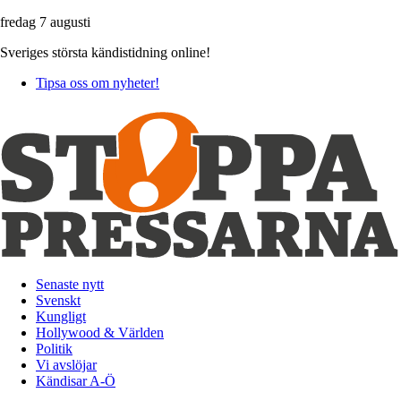
fredag 7 augusti
Sveriges största kändistidning online!
Tipsa oss om nyheter!
Senaste nytt
Svenskt
Kungligt
Hollywood & Världen
Politik
Vi avslöjar
Kändisar A-Ö