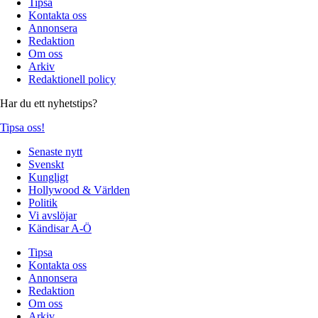
Tipsa
Kontakta oss
Annonsera
Redaktion
Om oss
Arkiv
Redaktionell policy
Har du ett nyhetstips?
Tipsa oss!
Senaste nytt
Svenskt
Kungligt
Hollywood & Världen
Politik
Vi avslöjar
Kändisar A-Ö
Tipsa
Kontakta oss
Annonsera
Redaktion
Om oss
Arkiv