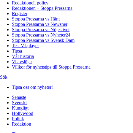
Redaktionell policy
Redaktionen – Stoppa Pressarna
Register
Stoppa Pressarna vs Hänt
Stoppa Pressarna vs Newsner
Stoppa Pressarna vs Nöjeslivet
Stoppa Pressarna vs Nyheter24
Stoppa Pressarna vs Svensk Dam
Test VI-player
Tipsa
Vår historia
Vi avslöjar
Villkor för nyhetstips till Stoppa Pressarna
Sök
Tipsa oss om nyheter!
Senaste
Svenskt
Kungligt
Hollywood
Politik
Redaktion