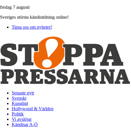
fredag 7 augusti
Sveriges största kändistidning online!
Tipsa oss om nyheter!
Senaste nytt
Svenskt
Kungligt
Hollywood & Världen
Politik
Vi avslöjar
Kändisar A-Ö