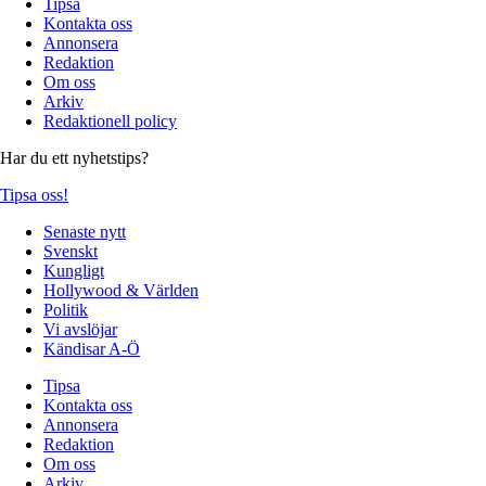
Tipsa
Kontakta oss
Annonsera
Redaktion
Om oss
Arkiv
Redaktionell policy
Har du ett nyhetstips?
Tipsa oss!
Senaste nytt
Svenskt
Kungligt
Hollywood & Världen
Politik
Vi avslöjar
Kändisar A-Ö
Tipsa
Kontakta oss
Annonsera
Redaktion
Om oss
Arkiv