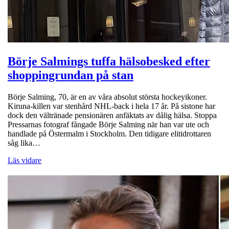
Börje Salmings tuffa hälsobesked efter
shoppingrundan på stan
Börje Salming, 70, är en av våra absolut största hockeyikoner.
Kiruna-killen var stenhård NHL-back i hela 17 år. På sistone har
dock den vältränade pensionären anfäktats av dålig hälsa. Stoppa
Pressarnas fotograf fångade Börje Salming när han var ute och
handlade på Östermalm i Stockholm. Den tidigare elitidrottaren
såg lika…
Läs vidare