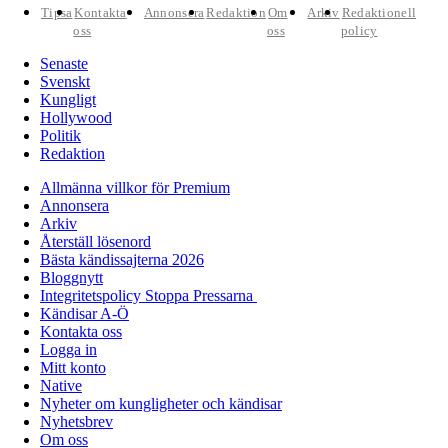
Tipsa
Kontakta
Annonsera
Redaktion
Om
Arkiv
Redaktionell
oss
oss
policy
Senaste
Svenskt
Kungligt
Hollywood
Politik
Redaktion
Allmänna villkor för Premium
Annonsera
Arkiv
Återställ lösenord
Bästa kändissajterna 2026
Bloggnytt
Integritetspolicy Stoppa Pressarna
Kändisar A-Ö
Kontakta oss
Logga in
Mitt konto
Native
Nyheter om kungligheter och kändisar
Nyhetsbrev
Om oss