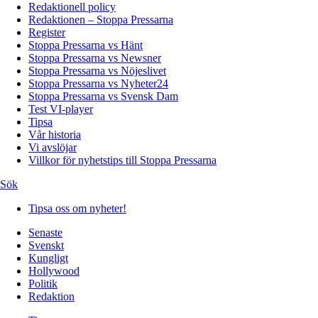
Redaktionell policy
Redaktionen – Stoppa Pressarna
Register
Stoppa Pressarna vs Hänt
Stoppa Pressarna vs Newsner
Stoppa Pressarna vs Nöjeslivet
Stoppa Pressarna vs Nyheter24
Stoppa Pressarna vs Svensk Dam
Test VI-player
Tipsa
Vår historia
Vi avslöjar
Villkor för nyhetstips till Stoppa Pressarna
Sök
Tipsa oss om nyheter!
Senaste
Svenskt
Kungligt
Hollywood
Politik
Redaktion