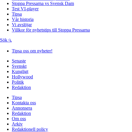
Stoppa Pressarna vs Svensk Dam
Test VI-player
Tipsa
Vår historia
Vi avslöjar
Villkor för nyhetstips till Stoppa Pressarna
Sök
Tipsa oss om nyheter!
Senaste
Svenskt
Kungligt
Hollywood
Politik
Redaktion
Tipsa
Kontakta oss
Annonsera
Redaktion
Om oss
Arkiv
Redaktionell policy