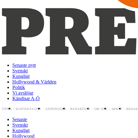
Senaste nytt
Svenskt
Kungligt
Hollywood & Världen
Politik
Vi avslöjar
Kändisar A-Ö
TIPSA
KONTAKTA OSS
ANNONSERA
REDAKTION
OM OSS
ARKIV
REDAK
Senaste
Svenskt
Kungligt
Hollywood