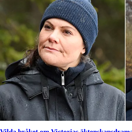
Vilda bråket om Victorias äktenskapsdram