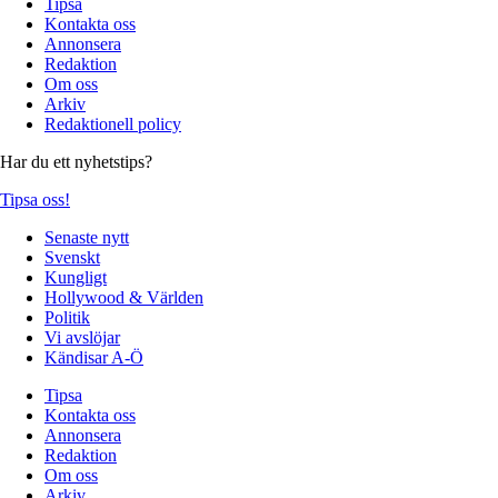
Tipsa
Kontakta oss
Annonsera
Redaktion
Om oss
Arkiv
Redaktionell policy
Har du ett nyhetstips?
Tipsa oss!
Senaste nytt
Svenskt
Kungligt
Hollywood & Världen
Politik
Vi avslöjar
Kändisar A-Ö
Tipsa
Kontakta oss
Annonsera
Redaktion
Om oss
Arkiv