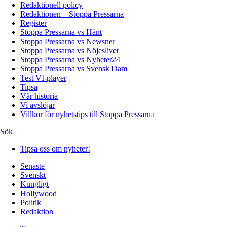
Redaktionell policy
Redaktionen – Stoppa Pressarna
Register
Stoppa Pressarna vs Hänt
Stoppa Pressarna vs Newsner
Stoppa Pressarna vs Nöjeslivet
Stoppa Pressarna vs Nyheter24
Stoppa Pressarna vs Svensk Dam
Test VI-player
Tipsa
Vår historia
Vi avslöjar
Villkor för nyhetstips till Stoppa Pressarna
Sök
Tipsa oss om nyheter!
Senaste
Svenskt
Kungligt
Hollywood
Politik
Redaktion