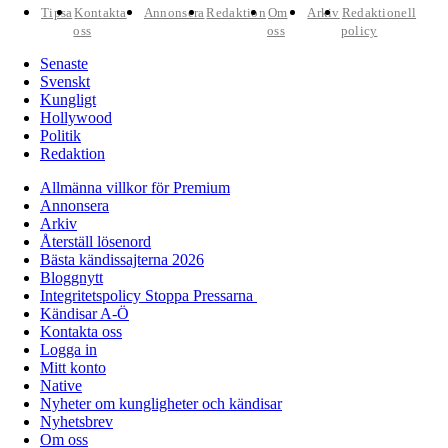
Tipsa
Kontakta
Annonsera
Redaktion
Om
Arkiv
Redaktionell
oss
oss
policy
Senaste
Svenskt
Kungligt
Hollywood
Politik
Redaktion
Allmänna villkor för Premium
Annonsera
Arkiv
Återställ lösenord
Bästa kändissajterna 2026
Bloggnytt
Integritetspolicy Stoppa Pressarna
Kändisar A-Ö
Kontakta oss
Logga in
Mitt konto
Native
Nyheter om kungligheter och kändisar
Nyhetsbrev
Om oss