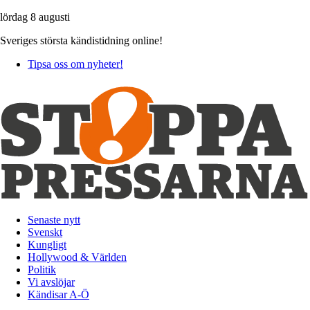
lördag 8 augusti
Sveriges största kändistidning online!
Tipsa oss om nyheter!
Senaste nytt
Svenskt
Kungligt
Hollywood & Världen
Politik
Vi avslöjar
Kändisar A-Ö