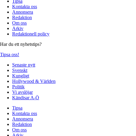
Tipsa
Kontakta oss
Annonsera
Redaktion
Om oss
Arkiv
Redaktionell policy
Har du ett nyhetstips?
Tipsa oss!
Senaste nytt
Svenskt
Kungligt
Hollywood & Världen
Politik
Vi avslöjar
Kändisar A-Ö
Tipsa
Kontakta oss
Annonsera
Redaktion
Om oss
Arkiv