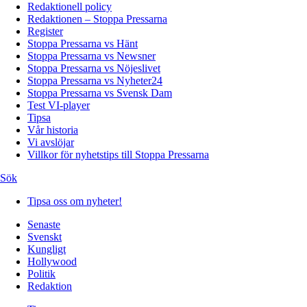
Redaktionell policy
Redaktionen – Stoppa Pressarna
Register
Stoppa Pressarna vs Hänt
Stoppa Pressarna vs Newsner
Stoppa Pressarna vs Nöjeslivet
Stoppa Pressarna vs Nyheter24
Stoppa Pressarna vs Svensk Dam
Test VI-player
Tipsa
Vår historia
Vi avslöjar
Villkor för nyhetstips till Stoppa Pressarna
Sök
Tipsa oss om nyheter!
Senaste
Svenskt
Kungligt
Hollywood
Politik
Redaktion