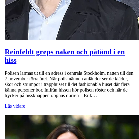
Reinfeldt greps naken och påtänd i en
hiss
Polisen larmas ut till en adress i centrala Stockholm, natten till den
7 november förra året. När polismännen anländer ser de kläder,
skor och strumpor i trapphuset till det fashionabla huset där flera
känna personer bor. Inifrån hissen hör polisen röster och när de
trycker på hissknappen öppnas dörren – Erik…
Läs vidare