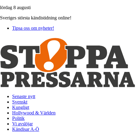
lördag 8 augusti
Sveriges största kändistidning online!
Tipsa oss om nyheter!
Senaste nytt
Svenskt
Kungligt
Hollywood & Världen
Politik
Vi avslöjar
Kändisar A-Ö