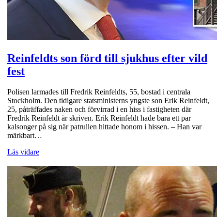
Reinfeldts son förd till sjukhus efter vild
fest
Polisen larmades till Fredrik Reinfeldts, 55, bostad i centrala
Stockholm. Den tidigare statsministerns yngste son Erik Reinfeldt,
25, påträffades naken och förvirrad i en hiss i fastigheten där
Fredrik Reinfeldt är skriven. Erik Reinfeldt hade bara ett par
kalsonger på sig när patrullen hittade honom i hissen. – Han var
märkbart…
Läs vidare