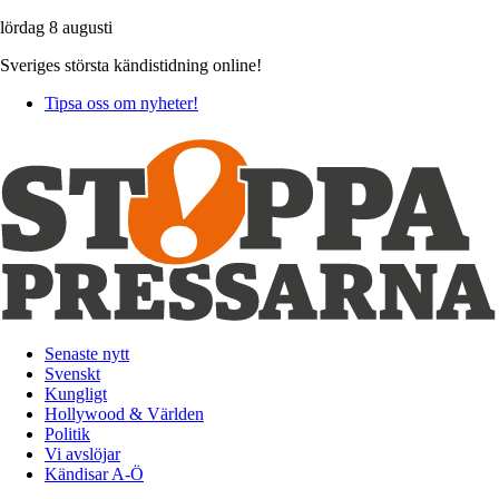
lördag 8 augusti
Sveriges största kändistidning online!
Tipsa oss om nyheter!
Senaste nytt
Svenskt
Kungligt
Hollywood & Världen
Politik
Vi avslöjar
Kändisar A-Ö