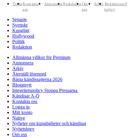
Tipsa
Kontakta
Annonsera
Redaktion
Om
Arkiv
Redaktionell
oss
oss
policy
Senaste
Svenskt
Kungligt
Hollywood
Politik
Redaktion
Allmänna villkor för Premium
Annonsera
Arkiv
Återställ lösenord
Bästa kändissajterna 2026
Bloggnytt
Integritetspolicy Stoppa Pressarna
Kändisar A-Ö
Kontakta oss
Logga in
Mitt konto
Native
Nyheter om kungligheter och kändisar
Nyhetsbrev
Om oss