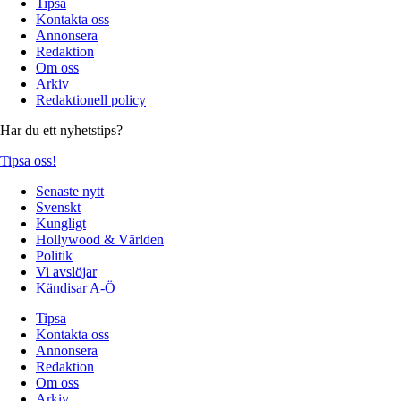
Tipsa
Kontakta oss
Annonsera
Redaktion
Om oss
Arkiv
Redaktionell policy
Har du ett nyhetstips?
Tipsa oss!
Senaste nytt
Svenskt
Kungligt
Hollywood & Världen
Politik
Vi avslöjar
Kändisar A-Ö
Tipsa
Kontakta oss
Annonsera
Redaktion
Om oss
Arkiv