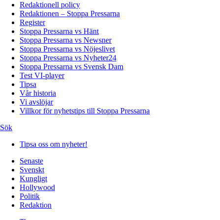
Redaktionell policy
Redaktionen – Stoppa Pressarna
Register
Stoppa Pressarna vs Hänt
Stoppa Pressarna vs Newsner
Stoppa Pressarna vs Nöjeslivet
Stoppa Pressarna vs Nyheter24
Stoppa Pressarna vs Svensk Dam
Test VI-player
Tipsa
Vår historia
Vi avslöjar
Villkor för nyhetstips till Stoppa Pressarna
Sök
Tipsa oss om nyheter!
Senaste
Svenskt
Kungligt
Hollywood
Politik
Redaktion