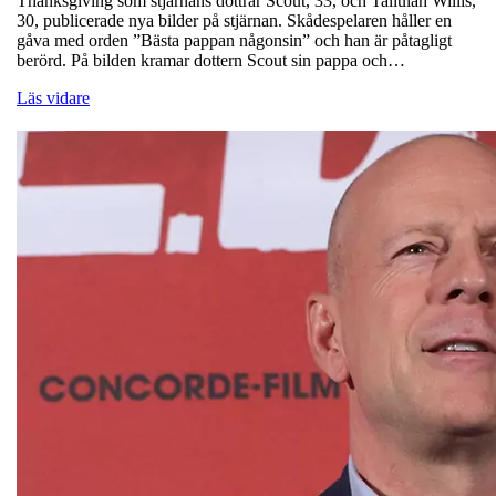
Thanksgiving som stjärnans döttrar Scout, 33, och Tallulah Willis,
30, publicerade nya bilder på stjärnan. Skådespelaren håller en
gåva med orden ”Bästa pappan någonsin” och han är påtagligt
berörd. På bilden kramar dottern Scout sin pappa och…
Läs vidare