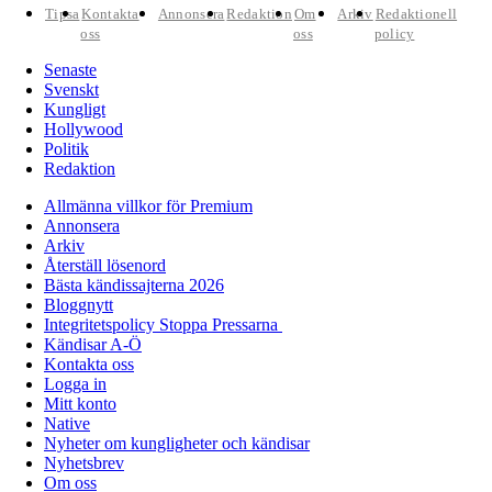
Tipsa
Kontakta
Annonsera
Redaktion
Om
Arkiv
Redaktionell
oss
oss
policy
Senaste
Svenskt
Kungligt
Hollywood
Politik
Redaktion
Allmänna villkor för Premium
Annonsera
Arkiv
Återställ lösenord
Bästa kändissajterna 2026
Bloggnytt
Integritetspolicy Stoppa Pressarna
Kändisar A-Ö
Kontakta oss
Logga in
Mitt konto
Native
Nyheter om kungligheter och kändisar
Nyhetsbrev
Om oss