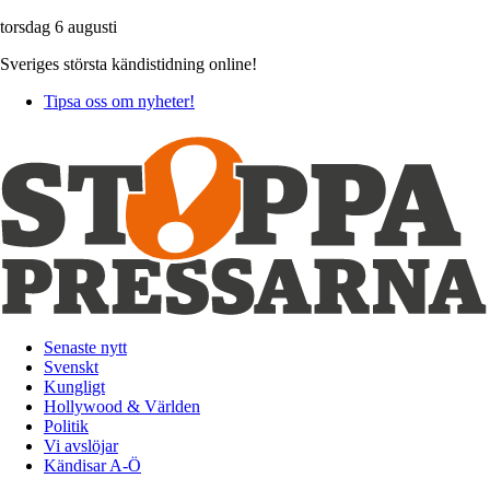
torsdag 6 augusti
Sveriges största kändistidning online!
Tipsa oss om nyheter!
Senaste nytt
Svenskt
Kungligt
Hollywood & Världen
Politik
Vi avslöjar
Kändisar A-Ö