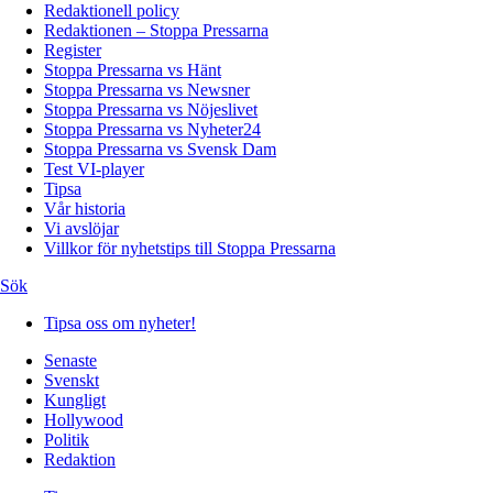
Redaktionell policy
Redaktionen – Stoppa Pressarna
Register
Stoppa Pressarna vs Hänt
Stoppa Pressarna vs Newsner
Stoppa Pressarna vs Nöjeslivet
Stoppa Pressarna vs Nyheter24
Stoppa Pressarna vs Svensk Dam
Test VI-player
Tipsa
Vår historia
Vi avslöjar
Villkor för nyhetstips till Stoppa Pressarna
Sök
Tipsa oss om nyheter!
Senaste
Svenskt
Kungligt
Hollywood
Politik
Redaktion