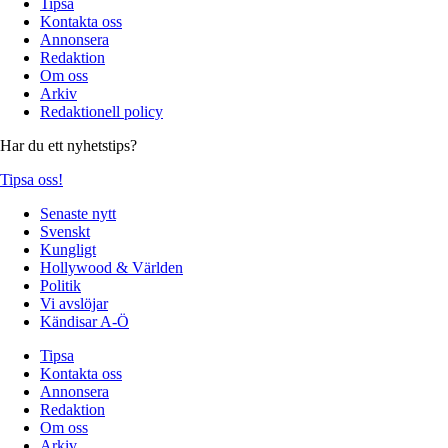
Tipsa
Kontakta oss
Annonsera
Redaktion
Om oss
Arkiv
Redaktionell policy
Har du ett nyhetstips?
Tipsa oss!
Senaste nytt
Svenskt
Kungligt
Hollywood & Världen
Politik
Vi avslöjar
Kändisar A-Ö
Tipsa
Kontakta oss
Annonsera
Redaktion
Om oss
Arkiv