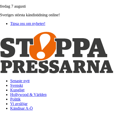
fredag 7 augusti
Sveriges största kändistidning online!
Tipsa oss om nyheter!
Senaste nytt
Svenskt
Kungligt
Hollywood & Världen
Politik
Vi avslöjar
Kändisar A-Ö