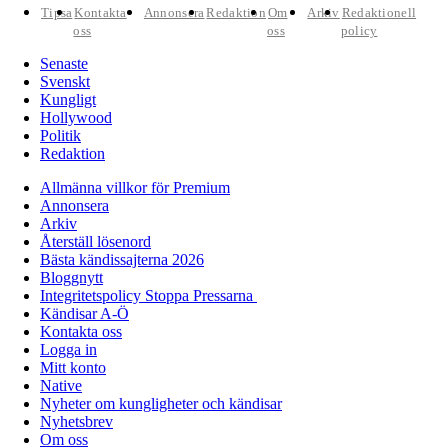
Tipsa
Kontakta
Annonsera
Redaktion
Om
Arkiv
Redaktionell
oss
oss
policy
Senaste
Svenskt
Kungligt
Hollywood
Politik
Redaktion
Allmänna villkor för Premium
Annonsera
Arkiv
Återställ lösenord
Bästa kändissajterna 2026
Bloggnytt
Integritetspolicy Stoppa Pressarna
Kändisar A-Ö
Kontakta oss
Logga in
Mitt konto
Native
Nyheter om kungligheter och kändisar
Nyhetsbrev
Om oss