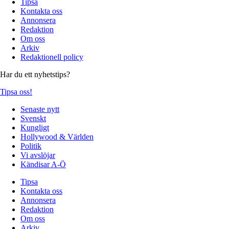
Tipsa
Kontakta oss
Annonsera
Redaktion
Om oss
Arkiv
Redaktionell policy
Har du ett nyhetstips?
Tipsa oss!
Senaste nytt
Svenskt
Kungligt
Hollywood & Världen
Politik
Vi avslöjar
Kändisar A-Ö
Tipsa
Kontakta oss
Annonsera
Redaktion
Om oss
Arkiv