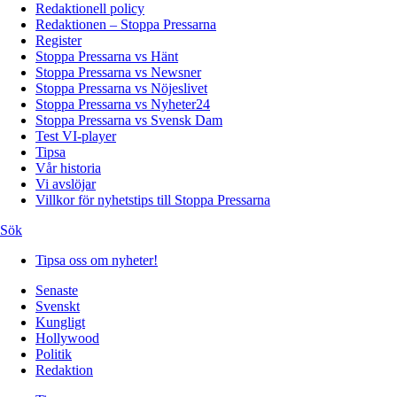
Redaktionell policy
Redaktionen – Stoppa Pressarna
Register
Stoppa Pressarna vs Hänt
Stoppa Pressarna vs Newsner
Stoppa Pressarna vs Nöjeslivet
Stoppa Pressarna vs Nyheter24
Stoppa Pressarna vs Svensk Dam
Test VI-player
Tipsa
Vår historia
Vi avslöjar
Villkor för nyhetstips till Stoppa Pressarna
Sök
Tipsa oss om nyheter!
Senaste
Svenskt
Kungligt
Hollywood
Politik
Redaktion