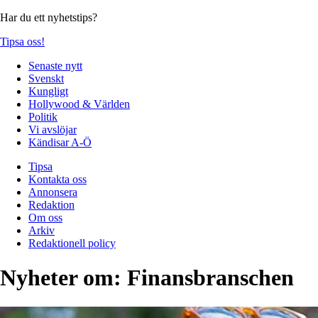
Har du ett nyhetstips?
Tipsa oss!
Senaste nytt
Svenskt
Kungligt
Hollywood & Världen
Politik
Vi avslöjar
Kändisar A-Ö
Tipsa
Kontakta oss
Annonsera
Redaktion
Om oss
Arkiv
Redaktionell policy
Nyheter om:
Finansbranschen