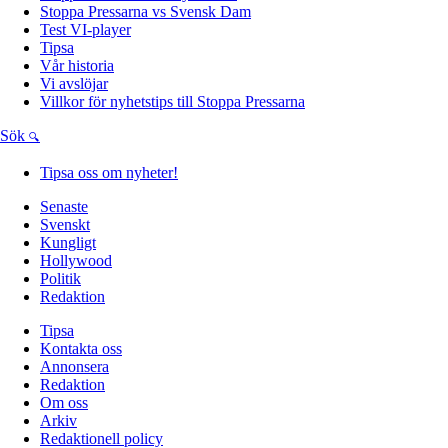
Stoppa Pressarna vs Svensk Dam
Test VI-player
Tipsa
Vår historia
Vi avslöjar
Villkor för nyhetstips till Stoppa Pressarna
Sök
Tipsa oss om nyheter!
Senaste
Svenskt
Kungligt
Hollywood
Politik
Redaktion
Tipsa
Kontakta oss
Annonsera
Redaktion
Om oss
Arkiv
Redaktionell policy