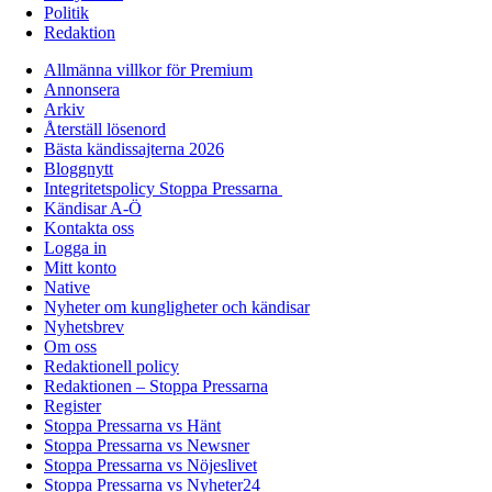
Politik
Redaktion
Allmänna villkor för Premium
Annonsera
Arkiv
Återställ lösenord
Bästa kändissajterna 2026
Bloggnytt
Integritetspolicy Stoppa Pressarna
Kändisar A-Ö
Kontakta oss
Logga in
Mitt konto
Native
Nyheter om kungligheter och kändisar
Nyhetsbrev
Om oss
Redaktionell policy
Redaktionen – Stoppa Pressarna
Register
Stoppa Pressarna vs Hänt
Stoppa Pressarna vs Newsner
Stoppa Pressarna vs Nöjeslivet
Stoppa Pressarna vs Nyheter24