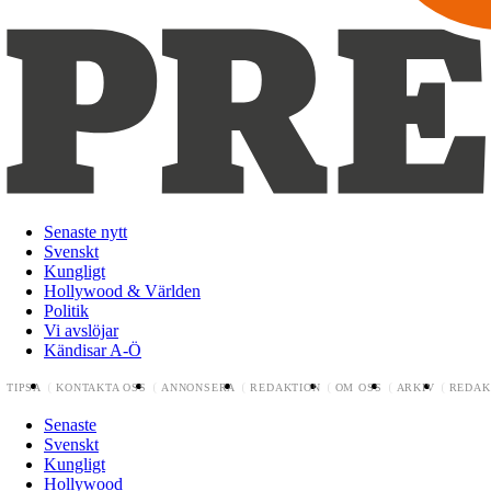
Senaste nytt
Svenskt
Kungligt
Hollywood & Världen
Politik
Vi avslöjar
Kändisar A-Ö
TIPSA
KONTAKTA OSS
ANNONSERA
REDAKTION
OM OSS
ARKIV
REDAK
Senaste
Svenskt
Kungligt
Hollywood