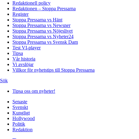
Redaktionell policy
Redaktionen – Stoppa Pressarna
Register
Stoppa Pressarna vs Hänt
Stoppa Pressarna vs Newsner
Stoppa Pressarna vs Nöjeslivet
Stoppa Pressarna vs Nyheter24
Stoppa Pressarna vs Svensk Dam
Test VI-player
Tipsa
Vår historia
Vi avslöjar
Villkor för nyhetstips till Stoppa Pressarna
Sök
Tipsa oss om nyheter!
Senaste
Svenskt
Kungligt
Hollywood
Politik
Redaktion