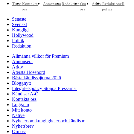
Tipsa
Kontakta
Annonsera
Redaktion
Om
Arkiv
Redaktionell
oss
oss
policy
Senaste
Svenskt
Kungligt
Hollywood
Politik
Redaktion
Allmänna villkor för Premium
Annonsera
Arkiv
Återställ lösenord
Bästa kändissajterna 2026
Bloggnytt
Integritetspolicy Stoppa Pressarna
Kändisar A-Ö
Kontakta oss
Logga in
Mitt konto
Native
Nyheter om kungligheter och kändisar
Nyhetsbrev
Om oss