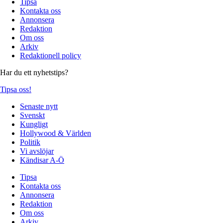
Tipsa
Kontakta oss
Annonsera
Redaktion
Om oss
Arkiv
Redaktionell policy
Har du ett nyhetstips?
Tipsa oss!
Senaste nytt
Svenskt
Kungligt
Hollywood & Världen
Politik
Vi avslöjar
Kändisar A-Ö
Tipsa
Kontakta oss
Annonsera
Redaktion
Om oss
Arkiv