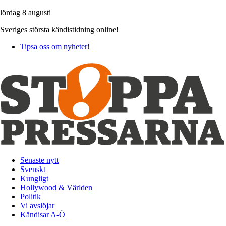
lördag 8 augusti
Sveriges största kändistidning online!
Tipsa oss om nyheter!
Senaste nytt
Svenskt
Kungligt
Hollywood & Världen
Politik
Vi avslöjar
Kändisar A-Ö