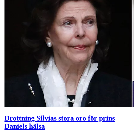
Drottning Silvias stora oro för prins
Daniels hälsa