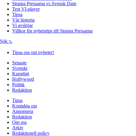
Stoppa Pressarna vs Svensk Dam
Test VI-player
Tipsa
Vår historia
Vi avslöjar
Villkor för nyhetstips till Stoppa Pressarna
Sök
Tipsa oss om nyheter!
Senaste
Svenskt
Kungligt
Hollywood
Politik
Redaktion
Tipsa
Kontakta oss
Annonsera
Redaktion
Om oss
Arkiv
Redaktionell policy