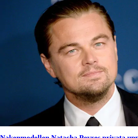
Nakenmodellen Natacha Peyres privata upp