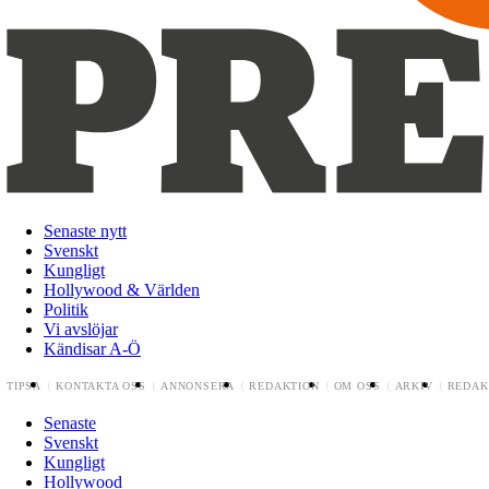
Senaste nytt
Svenskt
Kungligt
Hollywood & Världen
Politik
Vi avslöjar
Kändisar A-Ö
TIPSA
KONTAKTA OSS
ANNONSERA
REDAKTION
OM OSS
ARKIV
REDAK
Senaste
Svenskt
Kungligt
Hollywood