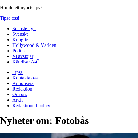
Har du ett nyhetstips?
Tipsa oss!
Senaste nytt
Svenskt
Kungligt
Hollywood & Världen
Politik
Vi avslöjar
Kändisar A-Ö
Tipsa
Kontakta oss
Annonsera
Redaktion
Om oss
Arkiv
Redaktionell policy
Nyheter om:
Fotobås