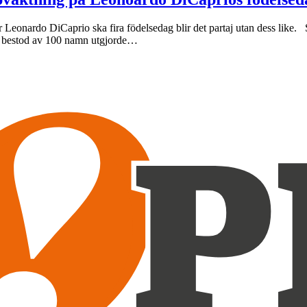
eonardo DiCaprio ska fira födelsedag blir det partaj utan dess like. 
m bestod av 100 namn utgjorde…