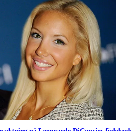
vaktning på Leonoardo DiCaprios födelsed