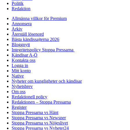
Politik
Redaktion
Allmänna villkor för Premium
Annonsera
Arkiv
Återställ lösenord
Bästa kändissajterna 2026
Bloggnytt
Integritetspolicy Stoppa Pressarna
Kändisar A-Ö
Kontakta oss
Logga in
Mitt konto
Native
Nyheter om kungligheter och kändisar
Nyhetsbrev
Om oss
Redaktionell policy
Redaktionen – Stoppa Pressarna
Register
Stoppa Pressarna vs Hänt
Stoppa Pressarna vs Newsner
Stoppa Pressarna vs Nöjeslivet
Stoppa Pressarna vs Nyheter24