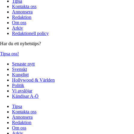
Tipsa
Kontakta oss
Annonsera
Redaktion
Om oss
Arkiv
Redaktionell policy
Har du ett nyhetstips?
Tipsa oss!
Senaste nytt
Svenskt
Kungligt
Hollywood & Världen
Politik
Vi avslöjar
Kändisar A-Ö
Tipsa
Kontakta oss
Annonsera
Redaktion
Om oss
Arkiv