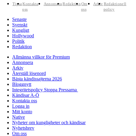
Tipsa
Kontakta
Annonsera
Redaktion
Om
Arkiv
Redaktionell
oss
oss
policy
Senaste
Svenskt
Kungligt
Hollywood
Politik
Redaktion
Allmänna villkor för Premium
Annonsera
Arkiv
Återställ lösenord
Bästa kändissajterna 2026
Bloggnytt
Integritetspolicy Stoppa Pressarna
Kändisar A-Ö
Kontakta oss
Logga in
Mitt konto
Native
Nyheter om kungligheter och kändisar
Nyhetsbrev
Om oss