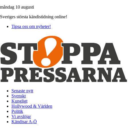
måndag 10 augusti
Sveriges största kändistidning online!
Tipsa oss om nyheter!
Senaste nytt
Svenskt
Kungligt
Hollywood & Världen
Politik
Vi avslöjar
Kändisar A-Ö