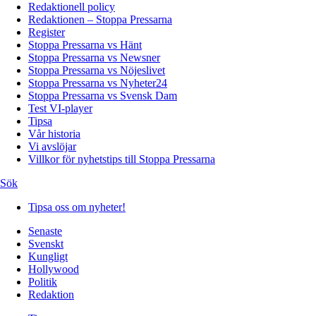
Redaktionell policy
Redaktionen – Stoppa Pressarna
Register
Stoppa Pressarna vs Hänt
Stoppa Pressarna vs Newsner
Stoppa Pressarna vs Nöjeslivet
Stoppa Pressarna vs Nyheter24
Stoppa Pressarna vs Svensk Dam
Test VI-player
Tipsa
Vår historia
Vi avslöjar
Villkor för nyhetstips till Stoppa Pressarna
Sök
Tipsa oss om nyheter!
Senaste
Svenskt
Kungligt
Hollywood
Politik
Redaktion