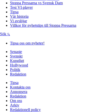
Stoppa Pressarna vs Svensk Dam
Test VI-player
Tipsa
Vår historia
Vi avslöjar
Villkor för nyhetstips till Stoppa Pressarna
Sök
Tipsa oss om nyheter!
Senaste
Svenskt
Kungligt
Hollywood
Politik
Redaktion
Tipsa
Kontakta oss
Annonsera
Redaktion
Om oss
Arkiv
Redaktionell policy