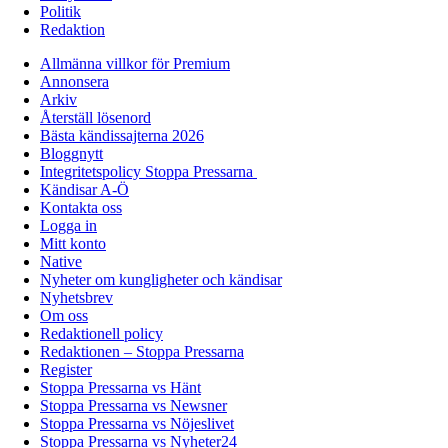
Politik
Redaktion
Allmänna villkor för Premium
Annonsera
Arkiv
Återställ lösenord
Bästa kändissajterna 2026
Bloggnytt
Integritetspolicy Stoppa Pressarna
Kändisar A-Ö
Kontakta oss
Logga in
Mitt konto
Native
Nyheter om kungligheter och kändisar
Nyhetsbrev
Om oss
Redaktionell policy
Redaktionen – Stoppa Pressarna
Register
Stoppa Pressarna vs Hänt
Stoppa Pressarna vs Newsner
Stoppa Pressarna vs Nöjeslivet
Stoppa Pressarna vs Nyheter24