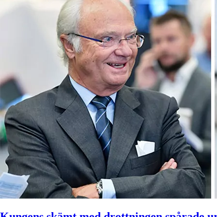
Kungens skämt med drottningen spårade u