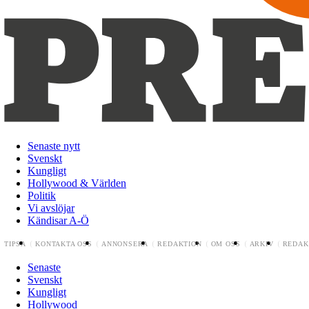
Senaste nytt
Svenskt
Kungligt
Hollywood & Världen
Politik
Vi avslöjar
Kändisar A-Ö
TIPSA
KONTAKTA OSS
ANNONSERA
REDAKTION
OM OSS
ARKIV
REDAK
Senaste
Svenskt
Kungligt
Hollywood