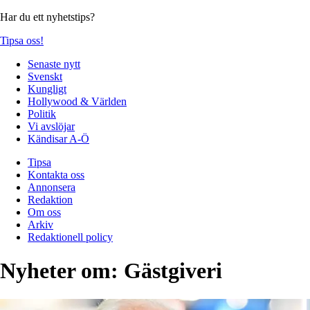
Har du ett nyhetstips?
Tipsa oss!
Senaste nytt
Svenskt
Kungligt
Hollywood & Världen
Politik
Vi avslöjar
Kändisar A-Ö
Tipsa
Kontakta oss
Annonsera
Redaktion
Om oss
Arkiv
Redaktionell policy
Nyheter om:
Gästgiveri