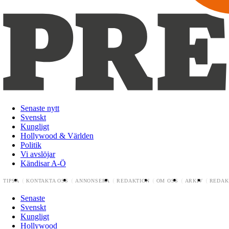
Senaste nytt
Svenskt
Kungligt
Hollywood & Världen
Politik
Vi avslöjar
Kändisar A-Ö
TIPSA
KONTAKTA OSS
ANNONSERA
REDAKTION
OM OSS
ARKIV
REDAK
Senaste
Svenskt
Kungligt
Hollywood