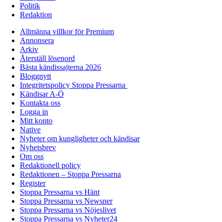
Politik
Redaktion
Allmänna villkor för Premium
Annonsera
Arkiv
Återställ lösenord
Bästa kändissajterna 2026
Bloggnytt
Integritetspolicy Stoppa Pressarna
Kändisar A-Ö
Kontakta oss
Logga in
Mitt konto
Native
Nyheter om kungligheter och kändisar
Nyhetsbrev
Om oss
Redaktionell policy
Redaktionen – Stoppa Pressarna
Register
Stoppa Pressarna vs Hänt
Stoppa Pressarna vs Newsner
Stoppa Pressarna vs Nöjeslivet
Stoppa Pressarna vs Nyheter24