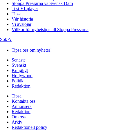
Stoppa Pressarna vs Svensk Dam
Test VI-player
Tipsa
Vår historia
Vi avslöjar
Villkor för nyhetstips till Stoppa Pressarna
Sök
Tipsa oss om nyheter!
Senaste
Svenskt
Kungligt
Hollywood
Politik
Redaktion
Tipsa
Kontakta oss
Annonsera
Redaktion
Om oss
Arkiv
Redaktionell policy