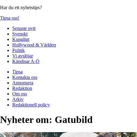
Har du ett nyhetstips?
Tipsa oss!
Senaste nytt
Svenskt
Kungligt
Hollywood & Världen
Politik
Vi avslöjar
Kändisar A-Ö
Tipsa
Kontakta oss
Annonsera
Redaktion
Om oss
Arkiv
Redaktionell policy
Nyheter om:
Gatubild