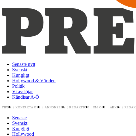
Senaste nytt
Svenskt
Kungligt
Hollywood & Världen
Politik
Vi avslöjar
Kändisar A-Ö
TIPSA
KONTAKTA OSS
ANNONSERA
REDAKTION
OM OSS
ARKIV
REDAK
Senaste
Svenskt
Kungligt
Hollywood