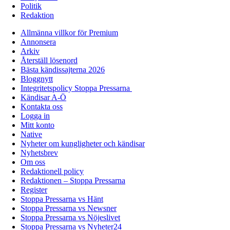
Politik
Redaktion
Allmänna villkor för Premium
Annonsera
Arkiv
Återställ lösenord
Bästa kändissajterna 2026
Bloggnytt
Integritetspolicy Stoppa Pressarna
Kändisar A-Ö
Kontakta oss
Logga in
Mitt konto
Native
Nyheter om kungligheter och kändisar
Nyhetsbrev
Om oss
Redaktionell policy
Redaktionen – Stoppa Pressarna
Register
Stoppa Pressarna vs Hänt
Stoppa Pressarna vs Newsner
Stoppa Pressarna vs Nöjeslivet
Stoppa Pressarna vs Nyheter24