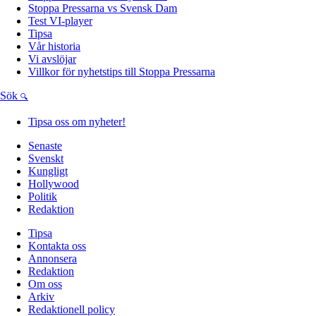
Stoppa Pressarna vs Svensk Dam
Test VI-player
Tipsa
Vår historia
Vi avslöjar
Villkor för nyhetstips till Stoppa Pressarna
Sök
Tipsa oss om nyheter!
Senaste
Svenskt
Kungligt
Hollywood
Politik
Redaktion
Tipsa
Kontakta oss
Annonsera
Redaktion
Om oss
Arkiv
Redaktionell policy