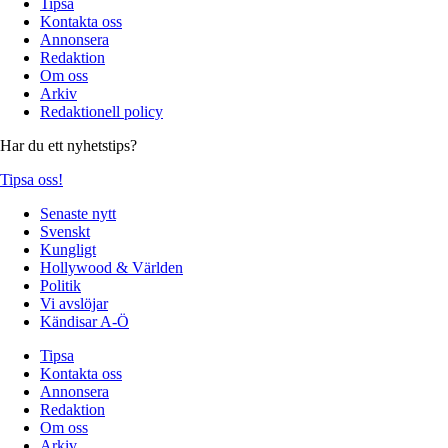
Tipsa
Kontakta oss
Annonsera
Redaktion
Om oss
Arkiv
Redaktionell policy
Har du ett nyhetstips?
Tipsa oss!
Senaste nytt
Svenskt
Kungligt
Hollywood & Världen
Politik
Vi avslöjar
Kändisar A-Ö
Tipsa
Kontakta oss
Annonsera
Redaktion
Om oss
Arkiv