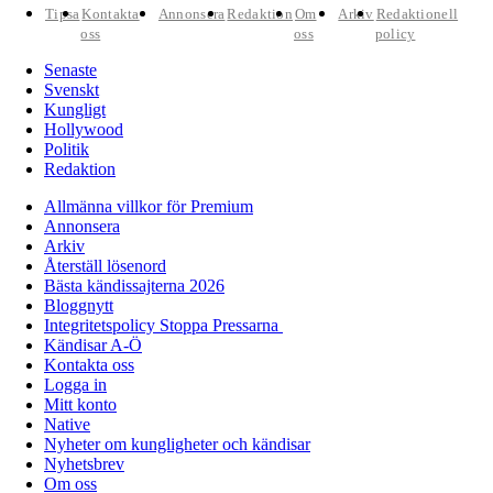
Tipsa
Kontakta
Annonsera
Redaktion
Om
Arkiv
Redaktionell
oss
oss
policy
Senaste
Svenskt
Kungligt
Hollywood
Politik
Redaktion
Allmänna villkor för Premium
Annonsera
Arkiv
Återställ lösenord
Bästa kändissajterna 2026
Bloggnytt
Integritetspolicy Stoppa Pressarna
Kändisar A-Ö
Kontakta oss
Logga in
Mitt konto
Native
Nyheter om kungligheter och kändisar
Nyhetsbrev
Om oss