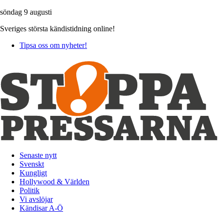
söndag 9 augusti
Sveriges största kändistidning online!
Tipsa oss om nyheter!
Senaste nytt
Svenskt
Kungligt
Hollywood & Världen
Politik
Vi avslöjar
Kändisar A-Ö