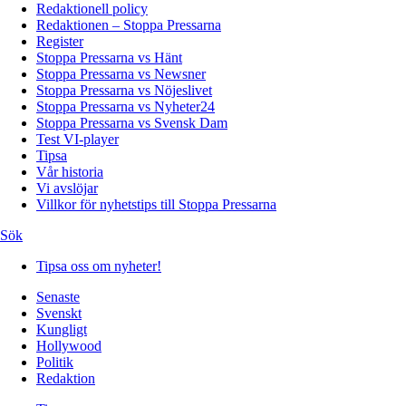
Redaktionell policy
Redaktionen – Stoppa Pressarna
Register
Stoppa Pressarna vs Hänt
Stoppa Pressarna vs Newsner
Stoppa Pressarna vs Nöjeslivet
Stoppa Pressarna vs Nyheter24
Stoppa Pressarna vs Svensk Dam
Test VI-player
Tipsa
Vår historia
Vi avslöjar
Villkor för nyhetstips till Stoppa Pressarna
Sök
Tipsa oss om nyheter!
Senaste
Svenskt
Kungligt
Hollywood
Politik
Redaktion