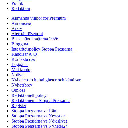
Politik
Redaktion
Allmänna villkor för Premium
Annonsera
Arkiv
Återställ lösenord
Bästa kändissajterna 2026
Bloggnytt
Integritetspolicy Stoppa Pressarna
Kändisar A-Ö
Kontakta oss
Logga in
Mitt konto
Native
Nyheter om kungligheter och kändisar
Nyhetsbrev
Om oss
Redaktionell policy
Redaktionen – Stoppa Pressarna
Register
Stoppa Pressarna vs Hänt
Stoppa Pressarna vs Newsner
Stoppa Pressarna vs Nöjeslivet
Stoppa Pressarna vs Nyheter24