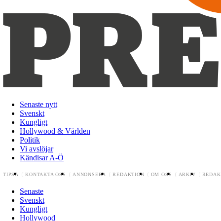
Senaste nytt
Svenskt
Kungligt
Hollywood & Världen
Politik
Vi avslöjar
Kändisar A-Ö
TIPSA
KONTAKTA OSS
ANNONSERA
REDAKTION
OM OSS
ARKIV
REDAK
Senaste
Svenskt
Kungligt
Hollywood