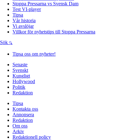
Stoppa Pressarna vs Svensk Dam
Test VI-player
Tipsa
Vår historia
Vi avslöjar
Villkor för nyhetstips till Stoppa Pressarna
Sök
Tipsa oss om nyheter!
Senaste
Svenskt
Kungligt
Hollywood
Politik
Redaktion
Tipsa
Kontakta oss
Annonsera
Redaktion
Om oss
Arkiv
Redaktionell policy