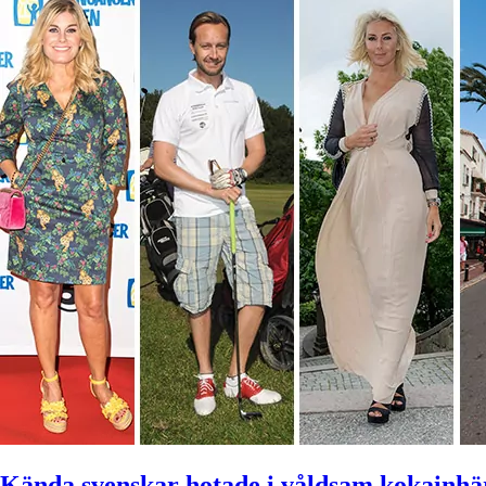
Kända svenskar hotade i våldsam kokainhä