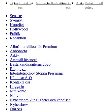
Tipsa
Kontakta
Annonsera
Redaktion
Om
Arkiv
Redaktionell
oss
oss
policy
Senaste
Svenskt
Kungligt
Hollywood
Politik
Redaktion
Allmänna villkor för Premium
Annonsera
Arkiv
Återställ lösenord
Bästa kändissajterna 2026
Bloggnytt
Integritetspolicy Stoppa Pressarna
Kändisar A-Ö
Kontakta oss
Logga in
Mitt konto
Native
Nyheter om kungligheter och kändisar
Nyhetsbrev
Om oss