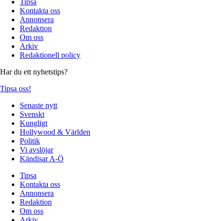
Tipsa
Kontakta oss
Annonsera
Redaktion
Om oss
Arkiv
Redaktionell policy
Har du ett nyhetstips?
Tipsa oss!
Senaste nytt
Svenskt
Kungligt
Hollywood & Världen
Politik
Vi avslöjar
Kändisar A-Ö
Tipsa
Kontakta oss
Annonsera
Redaktion
Om oss
Arkiv