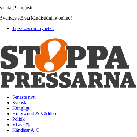
söndag 9 augusti
Sveriges största kändistidning online!
Tipsa oss om nyheter!
Senaste nytt
Svenskt
Kungligt
Hollywood & Världen
Politik
Vi avslöjar
Kändisar A-Ö