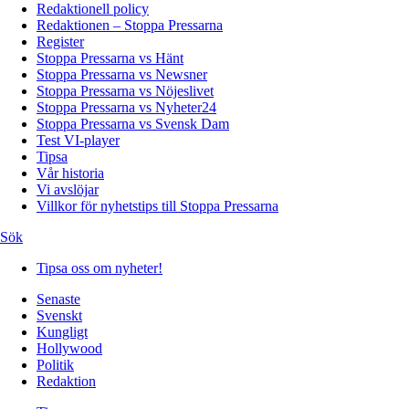
Redaktionell policy
Redaktionen – Stoppa Pressarna
Register
Stoppa Pressarna vs Hänt
Stoppa Pressarna vs Newsner
Stoppa Pressarna vs Nöjeslivet
Stoppa Pressarna vs Nyheter24
Stoppa Pressarna vs Svensk Dam
Test VI-player
Tipsa
Vår historia
Vi avslöjar
Villkor för nyhetstips till Stoppa Pressarna
Sök
Tipsa oss om nyheter!
Senaste
Svenskt
Kungligt
Hollywood
Politik
Redaktion