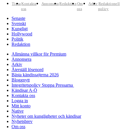
Tipsa
Kontakta
Annonsera
Redaktion
Om
Arkiv
Redaktionell
oss
oss
policy
Senaste
Svenskt
Kungligt
Hollywood
Politik
Redaktion
Allmänna villkor för Premium
Annonsera
Arkiv
Återställ lösenord
Bästa kändissajterna 2026
Bloggnytt
Integritetspolicy Stoppa Pressarna
Kändisar A-Ö
Kontakta oss
Logga in
Mitt konto
Native
Nyheter om kungligheter och kändisar
Nyhetsbrev
Om oss