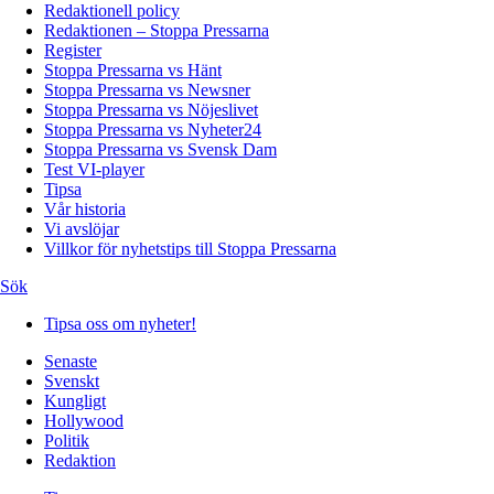
Redaktionell policy
Redaktionen – Stoppa Pressarna
Register
Stoppa Pressarna vs Hänt
Stoppa Pressarna vs Newsner
Stoppa Pressarna vs Nöjeslivet
Stoppa Pressarna vs Nyheter24
Stoppa Pressarna vs Svensk Dam
Test VI-player
Tipsa
Vår historia
Vi avslöjar
Villkor för nyhetstips till Stoppa Pressarna
Sök
Tipsa oss om nyheter!
Senaste
Svenskt
Kungligt
Hollywood
Politik
Redaktion