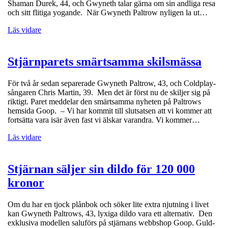
Shaman Durek, 44, och Gwyneth talar gärna om sin andliga resa
och sitt flitiga yogande. När Gwyneth Paltrow nyligen la ut…
Läs vidare
Stjärnparets smärtsamma skilsmässa
För två år sedan separerade Gwyneth Paltrow, 43, och Coldplay-
sångaren Chris Martin, 39. Men det är först nu de skiljer sig på
riktigt. Paret meddelar den smärtsamma nyheten på Paltrows
hemsida Goop. – Vi har kommit till slutsatsen att vi kommer att
fortsätta vara isär även fast vi älskar varandra. Vi kommer…
Läs vidare
Stjärnan säljer sin dildo för 120 000
kronor
Om du har en tjock plånbok och söker lite extra njutning i livet
kan Gwyneth Paltrows, 43, lyxiga dildo vara ett alternativ. Den
exklusiva modellen saluförs på stjärnans webbshop Goop. Guld-