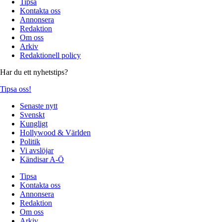
Tipsa
Kontakta oss
Annonsera
Redaktion
Om oss
Arkiv
Redaktionell policy
Har du ett nyhetstips?
Tipsa oss!
Senaste nytt
Svenskt
Kungligt
Hollywood & Världen
Politik
Vi avslöjar
Kändisar A-Ö
Tipsa
Kontakta oss
Annonsera
Redaktion
Om oss
Arkiv