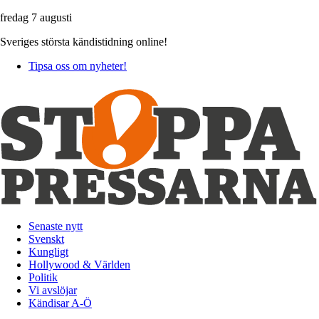
fredag 7 augusti
Sveriges största kändistidning online!
Tipsa oss om nyheter!
Senaste nytt
Svenskt
Kungligt
Hollywood & Världen
Politik
Vi avslöjar
Kändisar A-Ö