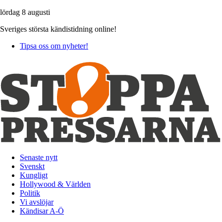
lördag 8 augusti
Sveriges största kändistidning online!
Tipsa oss om nyheter!
Senaste nytt
Svenskt
Kungligt
Hollywood & Världen
Politik
Vi avslöjar
Kändisar A-Ö