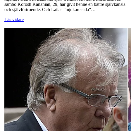
sambo Korosh Kananian, 29, har givit henne en bättre självkänsla
och självförtroende. Och Lailas ”mjukare sida”…
Läs vidare