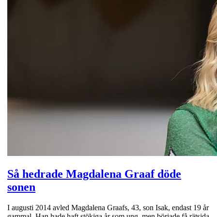
Så hedrade Magdalena Graaf döde
sonen
I augusti 2014 avled Magdalena Graafs, 43, son Isak, endast 19 år
gammal. Han hade haft stökiga år som ung, men började få rätsida