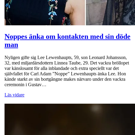
Noppes änka om kontakten med sin döde
man
Nyligen gifte sig Lee Lewenhaupts, 59, son Leonard Johansson,
32, med miljardärsdottern Linnea Taube, 29. Det vackra bröllopet
var känslosamt för alla inblandade och extra speciellt var det
självfallet för Carl Adam ”Noppe” Lewenhaupts änka Lee. Hon
kände starkt av sin bortgångne makes närvaro under den vackra
ceremonin i Gustav…
Läs vidare