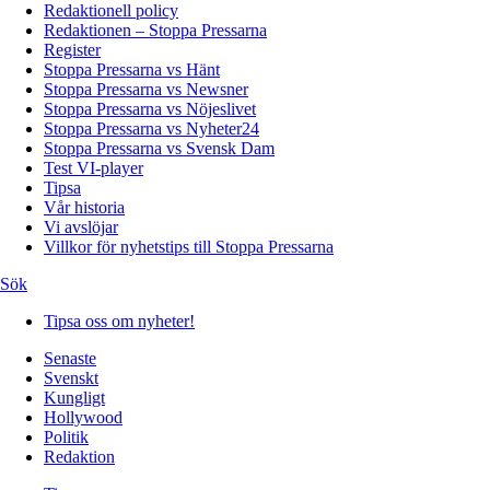
Redaktionell policy
Redaktionen – Stoppa Pressarna
Register
Stoppa Pressarna vs Hänt
Stoppa Pressarna vs Newsner
Stoppa Pressarna vs Nöjeslivet
Stoppa Pressarna vs Nyheter24
Stoppa Pressarna vs Svensk Dam
Test VI-player
Tipsa
Vår historia
Vi avslöjar
Villkor för nyhetstips till Stoppa Pressarna
Sök
Tipsa oss om nyheter!
Senaste
Svenskt
Kungligt
Hollywood
Politik
Redaktion