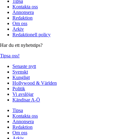
Tipsa
Kontakta oss
Annonsera
Redaktion
Om oss
Arkiv
Redaktionell policy
Har du ett nyhetstips?
Tipsa oss!
Senaste nytt
Svenskt
Kungligt
Hollywood & Världen
Politik
Vi avslöjar
Kändisar A-Ö
Tipsa
Kontakta oss
Annonsera
Redaktion
Om oss
Arkiv