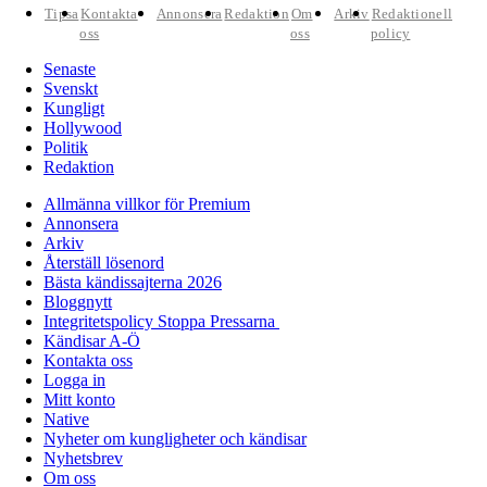
Tipsa
Kontakta
Annonsera
Redaktion
Om
Arkiv
Redaktionell
oss
oss
policy
Senaste
Svenskt
Kungligt
Hollywood
Politik
Redaktion
Allmänna villkor för Premium
Annonsera
Arkiv
Återställ lösenord
Bästa kändissajterna 2026
Bloggnytt
Integritetspolicy Stoppa Pressarna
Kändisar A-Ö
Kontakta oss
Logga in
Mitt konto
Native
Nyheter om kungligheter och kändisar
Nyhetsbrev
Om oss