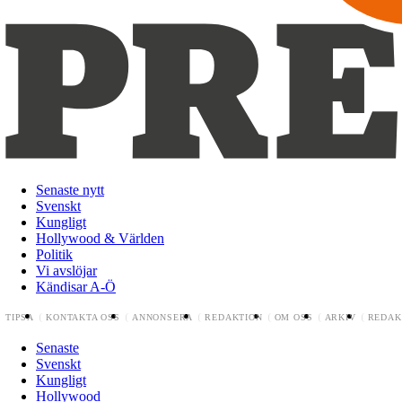
Senaste nytt
Svenskt
Kungligt
Hollywood & Världen
Politik
Vi avslöjar
Kändisar A-Ö
TIPSA
KONTAKTA OSS
ANNONSERA
REDAKTION
OM OSS
ARKIV
REDAK
Senaste
Svenskt
Kungligt
Hollywood