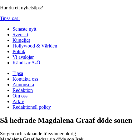
Har du ett nyhetstips?
Tipsa oss!
Senaste nytt
Svenskt
Kungligt
Hollywood & Världen
Politik
Vi avslöjar
Kändisar A-Ö
Tipsa
Kontakta oss
Annonsera
Redaktion
Om oss
Arkiv
Redaktionell policy
Så hedrade Magdalena Graaf döde sonen
Sorgen och saknande försvinner aldrig.
Magdalena Graaf hedrar sin döde son Isak.