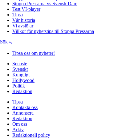
Stoppa Pressarna vs Svensk Dam
Test VI-player
Tipsa
Vår historia
Vi avslöjar
Villkor för nyhetstips till Stoppa Pressarna
Sök
Tipsa oss om nyheter!
Senaste
Svenskt
Kungligt
Hollywood
Politik
Redaktion
Tipsa
Kontakta oss
Annonsera
Redaktion
Om oss
Arkiv
Redaktionell policy