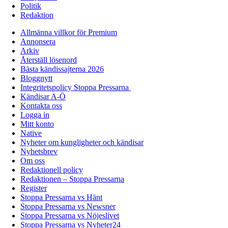
Politik
Redaktion
Allmänna villkor för Premium
Annonsera
Arkiv
Återställ lösenord
Bästa kändissajterna 2026
Bloggnytt
Integritetspolicy Stoppa Pressarna
Kändisar A-Ö
Kontakta oss
Logga in
Mitt konto
Native
Nyheter om kungligheter och kändisar
Nyhetsbrev
Om oss
Redaktionell policy
Redaktionen – Stoppa Pressarna
Register
Stoppa Pressarna vs Hänt
Stoppa Pressarna vs Newsner
Stoppa Pressarna vs Nöjeslivet
Stoppa Pressarna vs Nyheter24