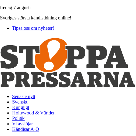
fredag 7 augusti
Sveriges största kändistidning online!
Tipsa oss om nyheter!
Senaste nytt
Svenskt
Kungligt
Hollywood & Världen
Politik
Vi avslöjar
Kändisar A-Ö