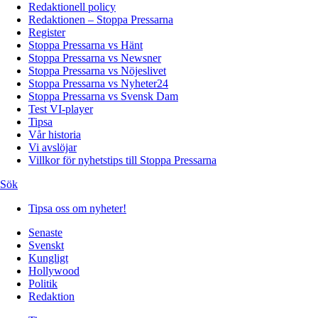
Redaktionell policy
Redaktionen – Stoppa Pressarna
Register
Stoppa Pressarna vs Hänt
Stoppa Pressarna vs Newsner
Stoppa Pressarna vs Nöjeslivet
Stoppa Pressarna vs Nyheter24
Stoppa Pressarna vs Svensk Dam
Test VI-player
Tipsa
Vår historia
Vi avslöjar
Villkor för nyhetstips till Stoppa Pressarna
Sök
Tipsa oss om nyheter!
Senaste
Svenskt
Kungligt
Hollywood
Politik
Redaktion