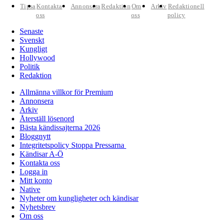
Tipsa
Kontakta
Annonsera
Redaktion
Om
Arkiv
Redaktionell
oss
oss
policy
Senaste
Svenskt
Kungligt
Hollywood
Politik
Redaktion
Allmänna villkor för Premium
Annonsera
Arkiv
Återställ lösenord
Bästa kändissajterna 2026
Bloggnytt
Integritetspolicy Stoppa Pressarna
Kändisar A-Ö
Kontakta oss
Logga in
Mitt konto
Native
Nyheter om kungligheter och kändisar
Nyhetsbrev
Om oss