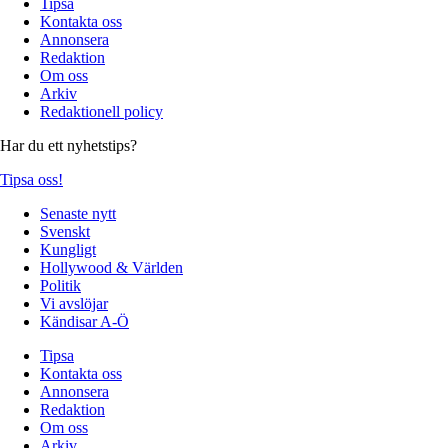
Tipsa
Kontakta oss
Annonsera
Redaktion
Om oss
Arkiv
Redaktionell policy
Har du ett nyhetstips?
Tipsa oss!
Senaste nytt
Svenskt
Kungligt
Hollywood & Världen
Politik
Vi avslöjar
Kändisar A-Ö
Tipsa
Kontakta oss
Annonsera
Redaktion
Om oss
Arkiv