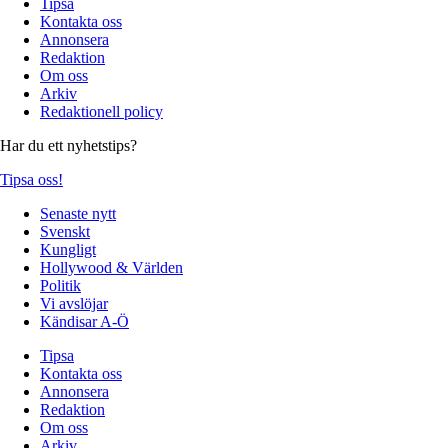
Tipsa
Kontakta oss
Annonsera
Redaktion
Om oss
Arkiv
Redaktionell policy
Har du ett nyhetstips?
Tipsa oss!
Senaste nytt
Svenskt
Kungligt
Hollywood & Världen
Politik
Vi avslöjar
Kändisar A-Ö
Tipsa
Kontakta oss
Annonsera
Redaktion
Om oss
Arkiv