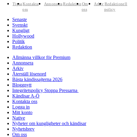
Tipsa
Kontakta
Annonsera
Redaktion
Om
Arkiv
Redaktionell
oss
oss
policy
Senaste
Svenskt
Kungligt
Hollywood
Politik
Redaktion
Allmänna villkor för Premium
Annonsera
Arkiv
Återställ lösenord
Bästa kändissajterna 2026
Bloggnytt
Integritetspolicy Stoppa Pressarna
Kändisar A-Ö
Kontakta oss
Logga in
Mitt konto
Native
Nyheter om kungligheter och kändisar
Nyhetsbrev
Om oss