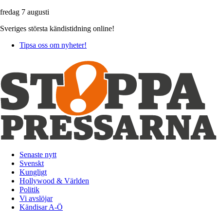
fredag 7 augusti
Sveriges största kändistidning online!
Tipsa oss om nyheter!
Senaste nytt
Svenskt
Kungligt
Hollywood & Världen
Politik
Vi avslöjar
Kändisar A-Ö