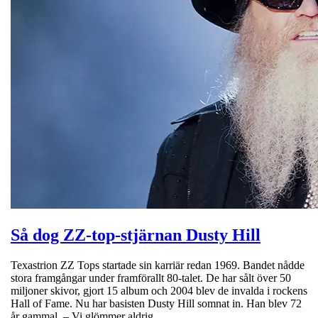
Så dog ZZ-top-stjärnan Dusty Hill
Texastrion ZZ Tops startade sin karriär redan 1969. Bandet nådde
stora framgångar under framförallt 80-talet. De har sålt över 50
miljoner skivor, gjort 15 album och 2004 blev de invalda i rockens
Hall of Fame. Nu har basisten Dusty Hill somnat in. Han blev 72
år gammal. – Vi glömmer aldrig…