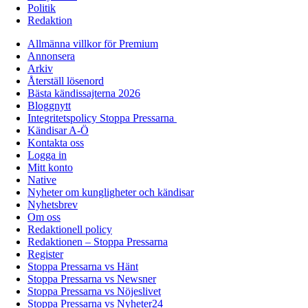
Politik
Redaktion
Allmänna villkor för Premium
Annonsera
Arkiv
Återställ lösenord
Bästa kändissajterna 2026
Bloggnytt
Integritetspolicy Stoppa Pressarna
Kändisar A-Ö
Kontakta oss
Logga in
Mitt konto
Native
Nyheter om kungligheter och kändisar
Nyhetsbrev
Om oss
Redaktionell policy
Redaktionen – Stoppa Pressarna
Register
Stoppa Pressarna vs Hänt
Stoppa Pressarna vs Newsner
Stoppa Pressarna vs Nöjeslivet
Stoppa Pressarna vs Nyheter24