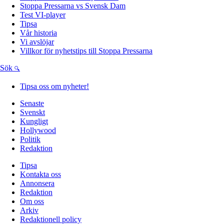
Stoppa Pressarna vs Svensk Dam
Test VI-player
Tipsa
Vår historia
Vi avslöjar
Villkor för nyhetstips till Stoppa Pressarna
Sök
Tipsa oss om nyheter!
Senaste
Svenskt
Kungligt
Hollywood
Politik
Redaktion
Tipsa
Kontakta oss
Annonsera
Redaktion
Om oss
Arkiv
Redaktionell policy