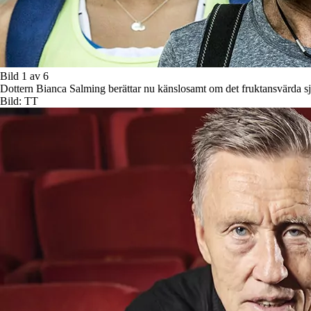
Bild 1 av 6
Dottern Bianca Salming berättar nu känslosamt om det fruktansvärda 
Bild: TT