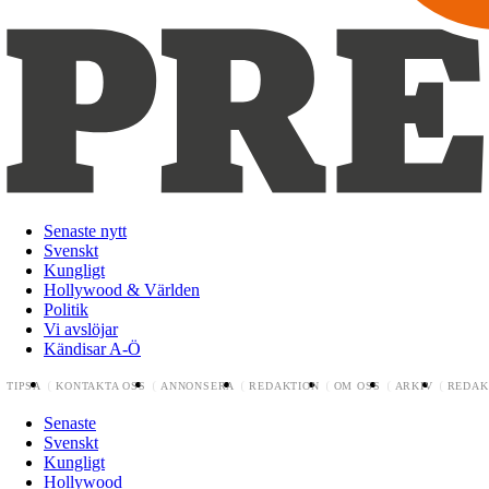
Senaste nytt
Svenskt
Kungligt
Hollywood & Världen
Politik
Vi avslöjar
Kändisar A-Ö
TIPSA
KONTAKTA OSS
ANNONSERA
REDAKTION
OM OSS
ARKIV
REDAK
Senaste
Svenskt
Kungligt
Hollywood