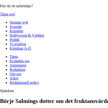
Har du ett nyhetstips?
Tipsa oss!
Senaste nytt
Svenskt
Kungligt
Hollywood & Världen
Politik
Vi avslöjar
Kändisar A-Ö
Tipsa
Kontakta oss
Annonsera
Redaktion
Om oss
Arkiv
Redaktionell policy
Sjukdom
Börje Salmings dotter om det fruktansvär